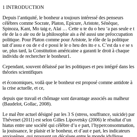
1 INTRODUCTION
Depuis l’antiquité, le bonheur a toujours intéressé des penseurs
célèbres comme Socrate, Platon, Epicure, Aristote, Sénèque,
Spinoza, Kant, Mo taig e, Alai … Cette u te du o heu ‘a pas seule e t
ele de la o ale ou de la philosophie ais a été aussi une préoccupation
politique. Pour Platon comme pour Aristote, le rôle de la politique
tait d’assu e ou de e d e possi le le o heu des ito e s. C’est da s e se s
ue, plus tard, la Constitution américaine a garanti le droit à chaque
individu de rechercher le bonheur1.
Cependant, souvent délaissé par les politiques et peu intégré dans les
théories scientifiques
et économiques, voilà que le bonheur est proposé comme antidote à
la crise actuelle, et ce,
depuis que travail et chômage sont davantage associés au malheur
(Baudelot, Gollac, 2008).
Le mal être actuel désigné par les 3 S (stress, souffrance, suicide) par
Thévenet (2011) est selon Gilles Lipovetsky (2006) le résultat d’un
hiatus entre une société qui célèbre d’u e part, l’hyperconsommation,
la jouissance, le plaisir et le bonheur, et d’aut e part, les indicateurs
anxiogènes, qui prouvent un décalage entre le monde idyllique