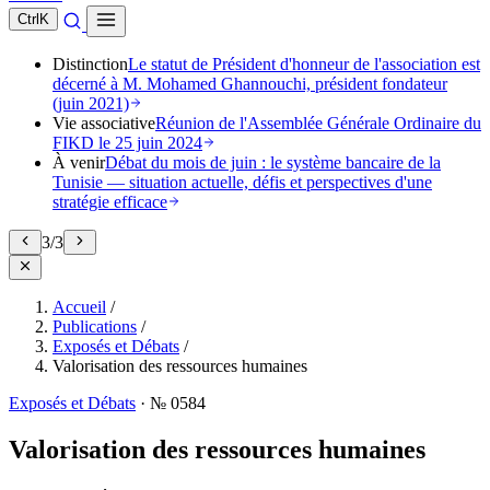
Ctrl
K
Distinction
Le statut de Président d'honneur de l'association est
décerné à M. Mohamed Ghannouchi, président fondateur
(juin 2021)
Vie associative
Réunion de l'Assemblée Générale Ordinaire du
FIKD le 25 juin 2024
À venir
Débat du mois de juin : le système bancaire de la
Tunisie — situation actuelle, défis et perspectives d'une
stratégie efficace
3
/
3
Accueil
/
Publications
/
Exposés et Débats
/
Valorisation des ressources humaines
Exposés et Débats
·
№ 0584
Valorisation des ressources humaines