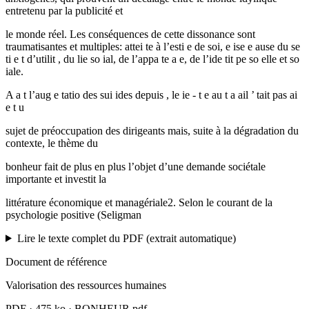
entretenu par la publicité et
le monde réel. Les conséquences de cette dissonance sont
traumatisantes et multiples: attei te à l’esti e de soi, e ise e ause du se
ti e t d’utilit , du lie so ial, de l’appa te a e, de l’ide tit pe so elle et so
iale.
A a t l’aug e tatio des sui ides depuis , le ie - t e au t a ail ’ tait pas ai
e t u
sujet de préoccupation des dirigeants mais, suite à la dégradation du
contexte, le thème du
bonheur fait de plus en plus l’objet d’une demande sociétale
importante et investit la
littérature économique et managériale2. Selon le courant de la
psychologie positive (Seligman
Lire le texte complet du PDF (extrait automatique)
Document de référence
Valorisation des ressources humaines
PDF
·
475 ko
·
BONHEUR.pdf