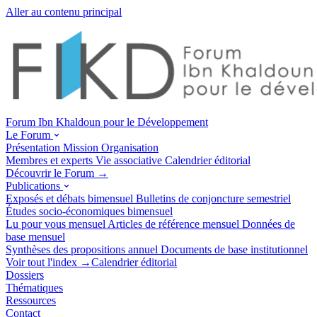
Aller au contenu principal
Forum Ibn Khaldoun pour le Développement
Le Forum
Présentation
Mission
Organisation
Membres et experts
Vie associative
Calendrier éditorial
Découvrir le Forum →
Publications
Exposés et débats
bimensuel
Bulletins de conjoncture
semestriel
Études socio-économiques
bimensuel
Lu pour vous
mensuel
Articles de référence
mensuel
Données de
base
mensuel
Synthèses des propositions
annuel
Documents de base
institutionnel
Voir tout l'index →
Calendrier éditorial
Dossiers
Thématiques
Ressources
Contact