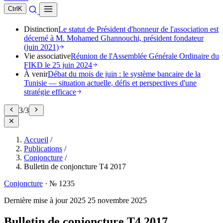
Ctrl
K
Distinction
Le statut de Président d'honneur de l'association est
décerné à M. Mohamed Ghannouchi, président fondateur
(juin 2021)
Vie associative
Réunion de l'Assemblée Générale Ordinaire du
FIKD le 25 juin 2024
À venir
Débat du mois de juin : le système bancaire de la
Tunisie — situation actuelle, défis et perspectives d'une
stratégie efficace
3
/
3
Accueil
/
Publications
/
Conjoncture
/
Bulletin de conjoncture T4 2017
Conjoncture
·
№ 1235
Dernière mise à jour
2025
25 novembre 2025
Bulletin de conjoncture T4 2017