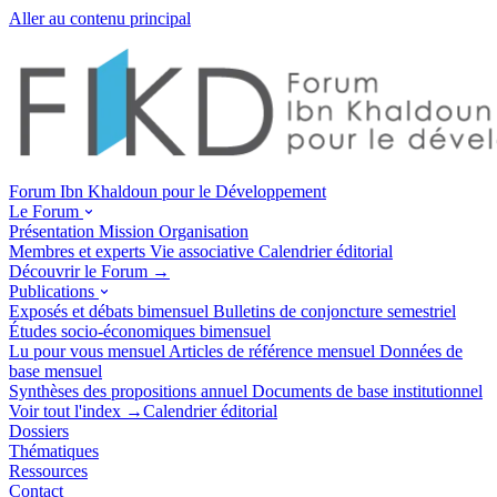
Aller au contenu principal
Forum Ibn Khaldoun pour le Développement
Le Forum
Présentation
Mission
Organisation
Membres et experts
Vie associative
Calendrier éditorial
Découvrir le Forum →
Publications
Exposés et débats
bimensuel
Bulletins de conjoncture
semestriel
Études socio-économiques
bimensuel
Lu pour vous
mensuel
Articles de référence
mensuel
Données de
base
mensuel
Synthèses des propositions
annuel
Documents de base
institutionnel
Voir tout l'index →
Calendrier éditorial
Dossiers
Thématiques
Ressources
Contact