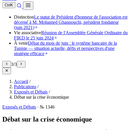
Ctrl
K
Distinction
Le statut de Président d'honneur de l'association est
décerné à M. Mohamed Ghannouchi, président fondateur
(juin 2021)
Vie associative
Réunion de l'Assemblée Générale Ordinaire du
FIKD le 25 juin 2024
À venir
Débat du mois de juin : le système bancaire de la
Tunisie — situation actuelle, défis et perspectives d'une
stratégie efficace
3
/
3
Accueil
/
Publications
/
Exposés et Débats
/
Débat sur la crise économique
Exposés et Débats
·
№ 1346
Débat sur la crise économique