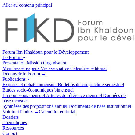
Aller au contenu principal
Forum Ibn Khaldoun pour le Développement
Le Forum
Présentation
Mission
Organisation
Membres et experts
Vie associative
Calendrier éditorial
Découvrir le Forum →
Publications
Exposés et débats
bimensuel
Bulletins de conjoncture
semestriel
Études socio-économiques
bimensuel
Lu pour vous
mensuel
Articles de référence
mensuel
Données de
base
mensuel
Synthèses des propositions
annuel
Documents de base
institutionnel
Voir tout l'index →
Calendrier éditorial
Dossiers
Thématiques
Ressources
Contact