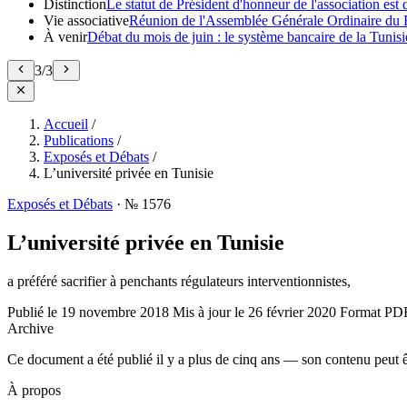
Distinction
Le statut de Président d'honneur de l'association e
Vie associative
Réunion de l'Assemblée Générale Ordinaire du 
À venir
Débat du mois de juin : le système bancaire de la Tunisie
3
/
3
Accueil
/
Publications
/
Exposés et Débats
/
L’université privée en Tunisie
Exposés et Débats
·
№ 1576
L’université privée en Tunisie
a préféré sacrifier à penchants régulateurs interventionnistes,
Publié le
19 novembre 2018
Mis à jour le
26 février 2020
Format
PD
Archive
Ce document a été publié il y a plus de cinq ans — son contenu peut ê
À propos