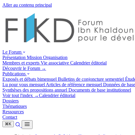
Aller au contenu principal
Le Forum
Présentation
Mission
Organisation
Membres et experts
Vie associative
Calendrier éditorial
Découvrir le Forum →
Publications
Exposés et débats
bimensuel
Bulletins de conjoncture
semestriel
Étud
Lu pour vous
mensuel
Articles de référence
mensuel
Données de bas
Synthèses des propositions
annuel
Documents de base
institutionnel
Voir tout l'index →
Calendrier éditorial
Dossiers
Thématiques
Ressources
Contact
⌘
K