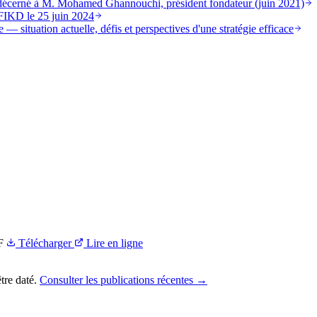
st décerné à M. Mohamed Ghannouchi, président fondateur (juin 2021)
FIKD le 25 juin 2024
 — situation actuelle, défis et perspectives d'une stratégie efficace
F
Télécharger
Lire en ligne
tre daté.
Consulter les publications récentes →