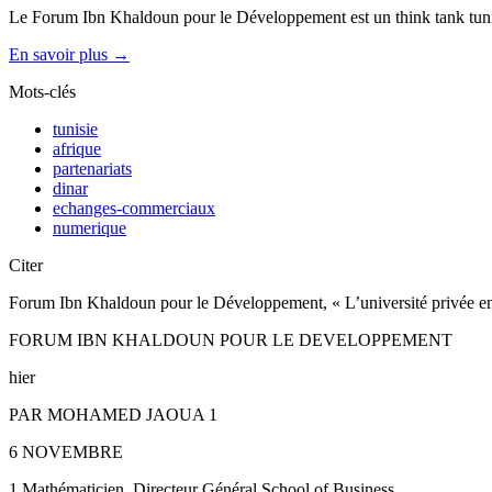
Le Forum Ibn Khaldoun pour le Développement est un think tank tunis
En savoir plus →
Mots-clés
tunisie
afrique
partenariats
dinar
echanges-commerciaux
numerique
Citer
Forum Ibn Khaldoun pour le Développement, « L’université privée en 
FORUM IBN KHALDOUN POUR LE DEVELOPPEMENT
hier
PAR MOHAMED JAOUA 1
6 NOVEMBRE
1 Mathématicien, Directeur Général School of Business