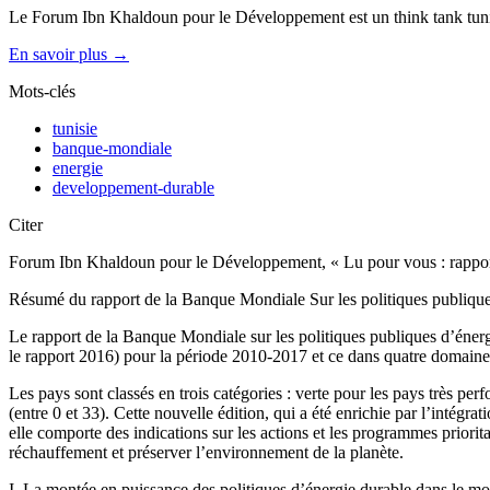
Le Forum Ibn Khaldoun pour le Développement est un think tank tunis
En savoir plus →
Mots-clés
tunisie
banque-mondiale
energie
developpement-durable
Citer
Forum Ibn Khaldoun pour le Développement, « Lu pour vous : rapport 
Résumé du rapport de la Banque Mondiale Sur les politiques publique
Le rapport de la Banque Mondiale sur les politiques publiques d’éner
le rapport 2016) pour la période 2010-2017 et ce dans quatre domaines e
Les pays sont classés en trois catégories : verte pour les pays très p
(entre 0 et 33). Cette nouvelle édition, qui a été enrichie par l’intég
elle comporte des indications sur les actions et les programmes priorit
réchauffement et préserver l’environnement de la planète.
I. La montée en puissance des politiques d’énergie durable dans le m