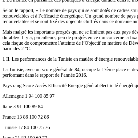
Selon le rapport, « Le nombre de pays qui se sont dotés de cadres struc
renouvelables et à l’efficacité énergétique. Un grand nombre de pays
renouvelables et se sont fixé des objectifs chiffrés dans ce domaine ai
Mais malgré les importants progrès qui ne se limitent pas aux pays dé
durable». Il y a, par ailleurs, peu de progrès en ce qui concerne la fi
cela risque de compromettre l’atteinte de l’Objectif en matière de Dé
barre des 2 °C.
1 II. Les performances de la Tunisie en matière d’énergie renouvelabl
La Tunisie, avec un score général de 84, occupe la 17ème place et dev
performant dans le rapport de l’année 2016.
Pays rang Score Accès Efficacité Energie général électricité énergéti
Allemagne 1 94 100 85 97
Italie 3 91 100 89 84
France 13 86 100 72 86
Tunisie 17 84 100 75 76
Japon 21 82 100 69 77