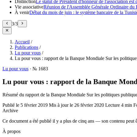
Distinction
Le statut de Président d'honneur de l'association e
Vie associative
Réunion de l'Assemblée Générale Ordinaire du 
À venir
Débat du mois de juin : le système bancaire de la Tunisie
3
/
3
Accueil
/
Publications
/
Lu pour vous
/
Lu pour vous : rapport de la Banque Mondiale Sur les politique
Lu pour vous
·
№ 1683
Lu pour vous : rapport de la Banque Mondi
Résumé du rapport de la Banque Mondiale Sur les politiques publique
Publié le
5 février 2019
Mis à jour le
26 février 2020
Lecture
4 min
F
Archive
Ce document a été publié il y a plus de cinq ans — son contenu peut ê
À propos