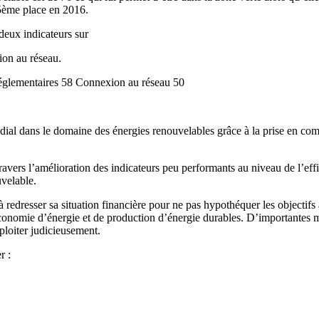
65ème place en 2016.
eux indicateurs sur
xion au réseau.
 réglementaires 58 Connexion au réseau 50
ial dans le domaine des énergies renouvelables grâce à la prise en compt
ravers l’amélioration des indicateurs peu performants au niveau de l’effi
velable.
e à redresser sa situation financière pour ne pas hypothéquer les objectif
économie d’énergie et de production d’énergie durables. D’importantes m
ploiter judicieusement.
r :