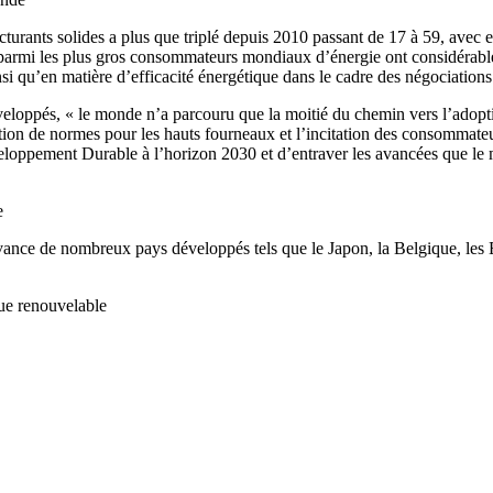
turants solides a plus que triplé depuis 2010 passant de 17 à 59, avec e
 parmi les plus gros consommateurs mondiaux d’énergie ont considérable
nsi qu’en matière d’efficacité énergétique dans le cadre des négociations
veloppés, « le monde n’a parcouru que la moitié du chemin vers l’adopt
xation de normes pour les hauts fourneaux et l’incitation des consommate
veloppement Durable à l’horizon 2030 et d’entraver les avancées que le
e
ance de nombreux pays développés tels que le Japon, la Belgique, les E
que renouvelable