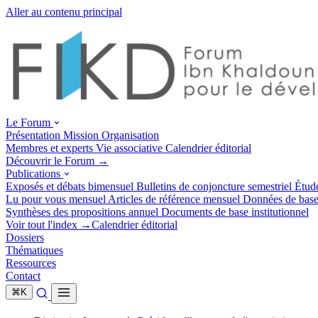
Aller au contenu principal
Le Forum
Présentation
Mission
Organisation
Membres et experts
Vie associative
Calendrier éditorial
Découvrir le Forum →
Publications
Exposés et débats
bimensuel
Bulletins de conjoncture
semestriel
Étud
Lu pour vous
mensuel
Articles de référence
mensuel
Données de bas
Synthèses des propositions
annuel
Documents de base
institutionnel
Voir tout l'index →
Calendrier éditorial
Dossiers
Thématiques
Ressources
Contact
⌘
K