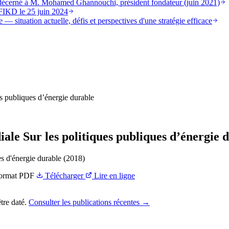
st décerné à M. Mohamed Ghannouchi, président fondateur (juin 2021)
FIKD le 25 juin 2024
 — situation actuelle, défis et perspectives d'une stratégie efficace
s publiques d’énergie durable
ale Sur les politiques publiques d’énergie 
s d'énergie durable (2018)
ormat
PDF
Télécharger
Lire en ligne
tre daté.
Consulter les publications récentes →