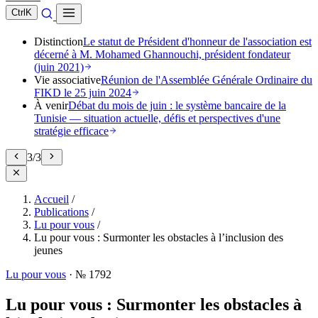
Ctrl
K
Distinction
Le statut de Président d'honneur de l'association est
décerné à M. Mohamed Ghannouchi, président fondateur
(juin 2021)
Vie associative
Réunion de l'Assemblée Générale Ordinaire du
FIKD le 25 juin 2024
À venir
Débat du mois de juin : le système bancaire de la
Tunisie — situation actuelle, défis et perspectives d'une
stratégie efficace
3
/
3
Accueil
/
Publications
/
Lu pour vous
/
Lu pour vous : Surmonter les obstacles à l’inclusion des
jeunes
Lu pour vous
·
№ 1792
Lu pour vous : Surmonter les obstacles à