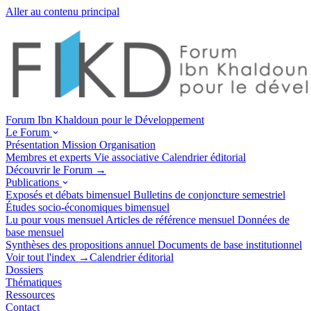
Aller au contenu principal
Forum Ibn Khaldoun pour le Développement
Le Forum
Présentation
Mission
Organisation
Membres et experts
Vie associative
Calendrier éditorial
Découvrir le Forum →
Publications
Exposés et débats
bimensuel
Bulletins de conjoncture
semestriel
Études socio-économiques
bimensuel
Lu pour vous
mensuel
Articles de référence
mensuel
Données de
base
mensuel
Synthèses des propositions
annuel
Documents de base
institutionnel
Voir tout l'index →
Calendrier éditorial
Dossiers
Thématiques
Ressources
Contact