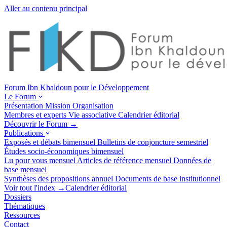
Aller au contenu principal
Forum Ibn Khaldoun pour le Développement
Le Forum
Présentation
Mission
Organisation
Membres et experts
Vie associative
Calendrier éditorial
Découvrir le Forum →
Publications
Exposés et débats
bimensuel
Bulletins de conjoncture
semestriel
Études socio-économiques
bimensuel
Lu pour vous
mensuel
Articles de référence
mensuel
Données de
base
mensuel
Synthèses des propositions
annuel
Documents de base
institutionnel
Voir tout l'index →
Calendrier éditorial
Dossiers
Thématiques
Ressources
Contact