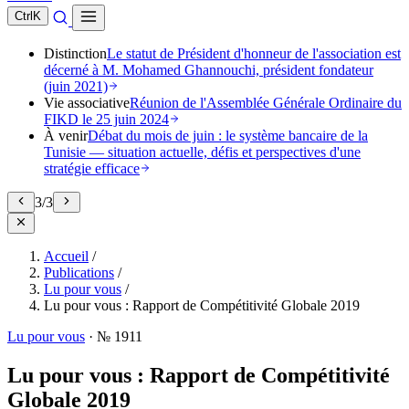
Ctrl
K
Distinction
Le statut de Président d'honneur de l'association est
décerné à M. Mohamed Ghannouchi, président fondateur
(juin 2021)
Vie associative
Réunion de l'Assemblée Générale Ordinaire du
FIKD le 25 juin 2024
À venir
Débat du mois de juin : le système bancaire de la
Tunisie — situation actuelle, défis et perspectives d'une
stratégie efficace
3
/
3
Accueil
/
Publications
/
Lu pour vous
/
Lu pour vous : Rapport de Compétitivité Globale 2019
Lu pour vous
·
№ 1911
Lu pour vous : Rapport de Compétitivité
Globale 2019