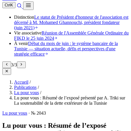
Ctrl
K
Distinction
Le statut de Président d'honneur de l'association est
décerné à M. Mohamed Ghannouchi, président fondateur
(juin 2021)
Vie associative
Réunion de l'Assemblée Générale Ordinaire du
FIKD le 25 juin 2024
À venir
Débat du mois de juin : le système bancaire de la
Tunisie — situation actuelle, défis et perspectives d'une
stratégie efficace
3
/
3
Accueil
/
Publications
/
Lu pour vous
/
Lu pour vous : Résumé de l’exposé présenté par A. Triki sur
La soutenabilité de la dette extérieure de la Tunisie
Lu pour vous
·
№ 2043
Lu pour vous : Résumé de l’exposé