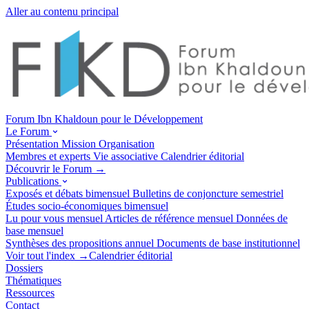
Aller au contenu principal
Forum Ibn Khaldoun pour le Développement
Le Forum
Présentation
Mission
Organisation
Membres et experts
Vie associative
Calendrier éditorial
Découvrir le Forum →
Publications
Exposés et débats
bimensuel
Bulletins de conjoncture
semestriel
Études socio-économiques
bimensuel
Lu pour vous
mensuel
Articles de référence
mensuel
Données de
base
mensuel
Synthèses des propositions
annuel
Documents de base
institutionnel
Voir tout l'index →
Calendrier éditorial
Dossiers
Thématiques
Ressources
Contact