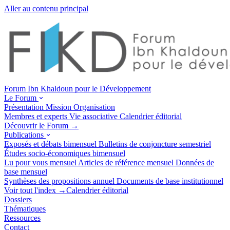
Aller au contenu principal
Forum Ibn Khaldoun pour le Développement
Le Forum
Présentation
Mission
Organisation
Membres et experts
Vie associative
Calendrier éditorial
Découvrir le Forum →
Publications
Exposés et débats
bimensuel
Bulletins de conjoncture
semestriel
Études socio-économiques
bimensuel
Lu pour vous
mensuel
Articles de référence
mensuel
Données de
base
mensuel
Synthèses des propositions
annuel
Documents de base
institutionnel
Voir tout l'index →
Calendrier éditorial
Dossiers
Thématiques
Ressources
Contact