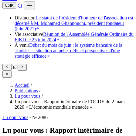
Ctrl
K
Distinction
Le statut de Président d'honneur de l'association est
décerné à M. Mohamed Ghannouchi, président fondateur
(juin 2021)
Vie associative
Réunion de l'Assemblée Générale Ordinaire du
FIKD le 25 juin 2024
À venir
Débat du mois de juin : le système bancaire de la
Tunisie — situation actuelle, défis et perspectives d'une
stratégie efficace
3
/
3
Accueil
/
Publications
/
Lu pour vous
/
Lu pour vous : Rapport intérimaire de l’OCDE du 2 mars
2020 « L’économie mondiale menacée »
Lu pour vous
·
№ 2086
Lu pour vous : Rapport intérimaire de