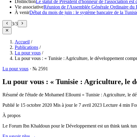
Distinction
Le statut de Président d'honneur de l'association e
Vie associative
Réunion de l'Assemblée Générale Ordinaire du 
À venir
Débat du mois de juin : le système bancaire de la Tunisie
3
/
3
Accueil
/
Publications
/
Lu pour vous
/
Lu pour vous : « Tunisie : Agriculture, le développement comp
Lu pour vous
·
№ 2591
Lu pour vous : « Tunisie : Agriculture, l
Résumé de l'étude de Mohamed Elloumi « Tunisie : Agriculture, le 
Publié le
15 octobre 2020
Mis à jour le
7 avril 2023
Lecture
4 min
Fo
À propos
Le Forum Ibn Khaldoun pour le Développement est un think tank tunis
En savoir plus →