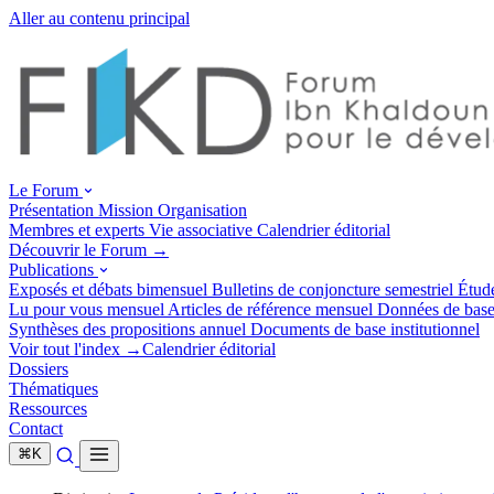
Aller au contenu principal
Le Forum
Présentation
Mission
Organisation
Membres et experts
Vie associative
Calendrier éditorial
Découvrir le Forum →
Publications
Exposés et débats
bimensuel
Bulletins de conjoncture
semestriel
Étud
Lu pour vous
mensuel
Articles de référence
mensuel
Données de bas
Synthèses des propositions
annuel
Documents de base
institutionnel
Voir tout l'index →
Calendrier éditorial
Dossiers
Thématiques
Ressources
Contact
⌘
K