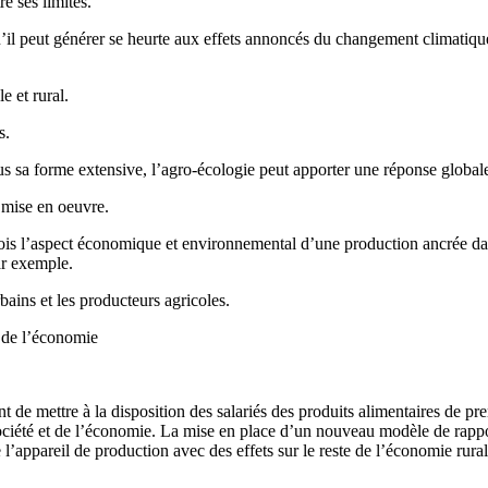
e ses limites.
u’il peut générer se heurte aux effets annoncés du changement climatique
 et rural.
s.
us sa forme extensive, l’agro-écologie peut apporter une réponse globale 
 mise en oeuvre.
is l’aspect économique et environnemental d’une production ancrée dans 
ar exemple.
bains et les producteurs agricoles.
 de l’économie
ant de mettre à la disposition des salariés des produits alimentaires de p
 société et de l’économie. La mise en place d’un nouveau modèle de rappor
’appareil de production avec des effets sur le reste de l’économie rurale 