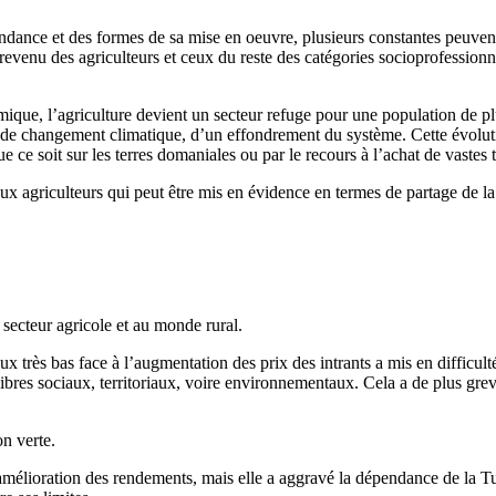
ndance et des formes de sa mise en oeuvre, plusieurs constantes peuvent 
revenu des agriculteurs et ceux du reste des catégories socioprofessionne
ique, l’agriculture devient un secteur refuge pour une population de plu
te de changement climatique, d’un effondrement du système. Cette évol
ce soit sur les terres domaniales ou par le recours à l’achat de vastes te
 aux agriculteurs qui peut être mis en évidence en termes de partage de l
u secteur agricole et au monde rural.
ux très bas face à l’augmentation des prix des intrants a mis en difficult
ilibres sociaux, territoriaux, voire environnementaux. Cela a de plus grev
on verte.
amélioration des rendements, mais elle a aggravé la dépendance de la Tu