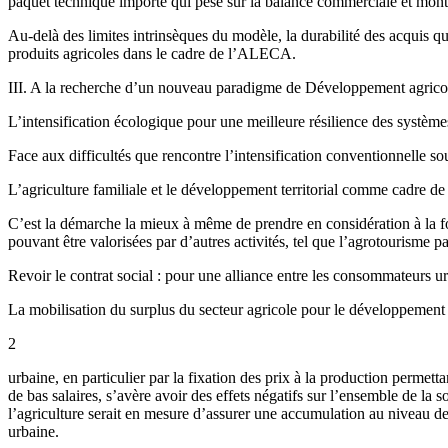
paquet technique importé qui pèse sur la balance commerciale et montr
Au-delà des limites intrinsèques du modèle, la durabilité des acquis q
produits agricoles dans le cadre de l’ALECA.
III. A la recherche d’un nouveau paradigme de Développement agricole
L’intensification écologique pour une meilleure résilience des système
Face aux difficultés que rencontre l’intensification conventionnelle so
L’agriculture familiale et le développement territorial comme cadre de
C’est la démarche la mieux à même de prendre en considération à la fo
pouvant être valorisées par d’autres activités, tel que l’agrotourisme p
Revoir le contrat social : pour une alliance entre les consommateurs ur
La mobilisation du surplus du secteur agricole pour le développement
2
urbaine, en particulier par la fixation des prix à la production permett
de bas salaires, s’avère avoir des effets négatifs sur l’ensemble de la
l’agriculture serait en mesure d’assurer une accumulation au niveau de l
urbaine.