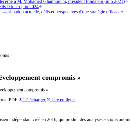
st décerné à M. Mohamed Ghannouchi, président fondateur (juin 2021)
FIKD le 25 juin 2024
 — situation actuelle, défis et perspectives d'une stratégie efficace
romis »
e développement compromis »
développement compromis »
rmat
PDF
Télécharger
Lire en ligne
ien indépendant créé en 2016, qui produit des analyses socio-économi