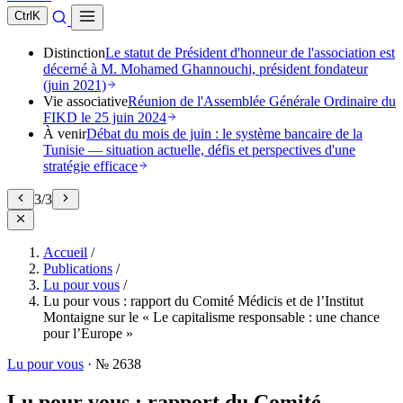
Ctrl
K
Distinction
Le statut de Président d'honneur de l'association est
décerné à M. Mohamed Ghannouchi, président fondateur
(juin 2021)
Vie associative
Réunion de l'Assemblée Générale Ordinaire du
FIKD le 25 juin 2024
À venir
Débat du mois de juin : le système bancaire de la
Tunisie — situation actuelle, défis et perspectives d'une
stratégie efficace
3
/
3
Accueil
/
Publications
/
Lu pour vous
/
Lu pour vous : rapport du Comité Médicis et de l’Institut
Montaigne sur le « Le capitalisme responsable : une chance
pour l’Europe »
Lu pour vous
·
№ 2638
Lu pour vous : rapport du Comité