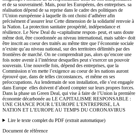
et de sa souveraineté. Mais, pour les Européens, des entreprises. sa
réalisation dépend de sa reprise dans le cadre des politiques de
l’Union européenne à laquelle ils ont choisi d’adhérer afin
précisément d’assurer leur Cette dimension de la solidarité renvoie à
la Nation. La protection sanitaire prospérité, indépendance et
résilience. Le New Deal du «capitalisme respon- peut, et sans doute
même doit, être coordonnée au niveau international, mais sable» doit
être inscrit au coeur des traités au même titre que l’économie sociale
n’existe qu’au niveau national, sur des territoires délimités par des
frontières de marché. On ne comprendrait pas, alors qu’encore une
fois notre avenir à l’intérieur desquelles peut s’exercer un pouvoir
souverain. Une nouvelle fois, dépend des entreprises, que la
Commission n’en mette l’exigence au coeur de les nations auront
éprouvé que, dans de telles circonstances, ­ et même en ses
préoccupations. Au lendemain de son installation, elle s’est engagée
dans Europe ­ elles doivent d’abord compter sur leurs propres forces.
Dans la phase un Green Deal, qui vise à faire de l’Union la première
économie décarbonée au LE CAPITALISME RESPONSABLE :
UNE CHANCE POUR L’EUROPE L’ENTREPRISE, LA
NATION ET L’EUROPE AU TEMPS DU CORONAVIRUS
Lire le texte complet du PDF (extrait automatique)
Document de référence