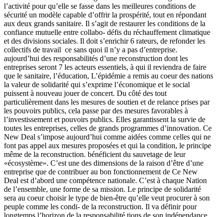
l’activité pour qu’elle se fasse dans les meilleures conditions de
sécurité un modèle capable d’offrir la prospérité, tout en répondant
aux deux grands sanitaire. Il s’agit de restaurer les conditions de la
confiance mutuelle entre collabo- défis du réchauffement climatique
et des divisions sociales. Il doit s’enrichir 6 rateurs, de refonder les
collectifs de travail ­ ce sans quoi il n’y a pas d’entreprise.
aujourd’hui des responsabilités d’une reconstruction dont les
entreprises seront 7 les acteurs essentiels, à qui il reviendra de faire
que le sanitaire, l’éducation, L’épidémie a remis au coeur des nations
la valeur de solidarité qui s’exprime l’économique et le social
puissent à nouveau jouer de concert. Du côté des tout
particulièrement dans les mesures de soutien et de relance prises par
les pouvoirs publics, cela passe par des mesures favorables à
l’investissement et pouvoirs publics. Elles garantissent la survie de
toutes les entreprises, celles de grands programmes d’innovation. Ce
New Deal s’impose aujourd’hui comme aidées comme celles qui ne
font pas appel aux mesures proposées et qui la condition, le principe
même de la reconstruction. bénéficient du sauvetage de leur
«écosystème». C’est une des dimensions de la raison d’être d’une
entreprise que de contribuer au bon fonctionnement de Ce New
Deal est d’abord une compétence nationale. C’est à chaque Nation
de l’ensemble, une forme de sa mission. Le principe de solidarité
sera au coeur choisir le type de bien-être qu’elle veut procurer à son
peuple comme les condi- de la reconstruction. Il va définir pour
longtemps l’horizon de la responsabilité tions de son indépendance