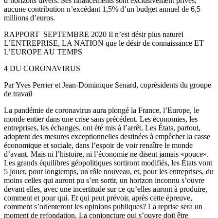
d’horizons divers. Ses financements sont exclusivement privés,
aucune contribution n’excédant 1,5% d’un budget annuel de 6,5
millions d’euros.
RAPPORT ­ SEPTEMBRE 2020 Il n’est désir plus naturel
L’ENTREPRISE, LA NATION que le désir de connaissance ET
L’EUROPE AU TEMPS
4 DU CORONAVIRUS
Par Yves Perrier et Jean-Dominique Senard, coprésidents du groupe
de travail
La pandémie de coronavirus aura plongé la France, l’Europe, le
monde entier dans une crise sans précédent. Les économies, les
entreprises, les échanges, ont été mis à l’arrêt. Les États, partout,
adoptent des mesures exceptionnelles destinées à empêcher la casse
économique et sociale, dans l’espoir de voir renaître le monde
d’avant. Mais ni l’histoire, ni l’économie ne disent jamais «pouce».
Les grands équilibres géopolitiques sortiront modifiés, les États vont
5 jouer, pour longtemps, un rôle nouveau, et, pour les entreprises, du
moins celles qui auront pu s’en sortir, un horizon inconnu s’ouvre
devant elles, avec une incertitude sur ce qu’elles auront à produire,
comment et pour qui. Et qui peut prévoir, après cette épreuve,
comment s’orienteront les opinions publiques? La reprise sera un
moment de refondation. La conjoncture qui s’ouvre doit être