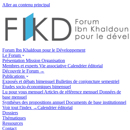
Aller au contenu principal
Forum Ibn Khaldoun pour le Développement
Le Forum
Présentation
Mission
Organisation
Membres et experts
Vie associative
Calendrier éditorial
Découvrir le Forum →
Publications
Exposés et débats
bimensuel
Bulletins de conjoncture
semestriel
Études socio-économiques
bimensuel
Lu pour vous
mensuel
Articles de référence
mensuel
Données de
base
mensuel
Synthèses des propositions
annuel
Documents de base
institutionnel
Voir tout l'index →
Calendrier éditorial
Dossiers
Thématiques
Ressources
Contact