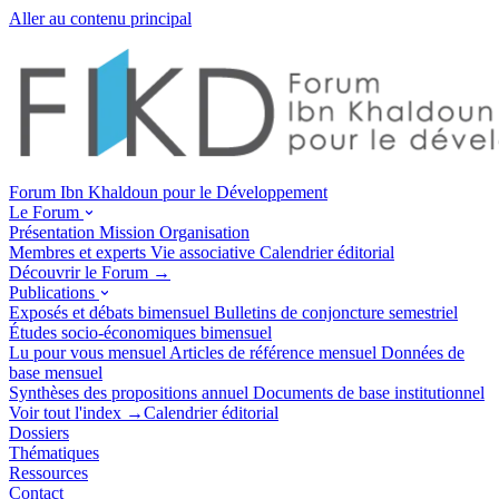
Aller au contenu principal
Forum Ibn Khaldoun pour le Développement
Le Forum
Présentation
Mission
Organisation
Membres et experts
Vie associative
Calendrier éditorial
Découvrir le Forum →
Publications
Exposés et débats
bimensuel
Bulletins de conjoncture
semestriel
Études socio-économiques
bimensuel
Lu pour vous
mensuel
Articles de référence
mensuel
Données de
base
mensuel
Synthèses des propositions
annuel
Documents de base
institutionnel
Voir tout l'index →
Calendrier éditorial
Dossiers
Thématiques
Ressources
Contact