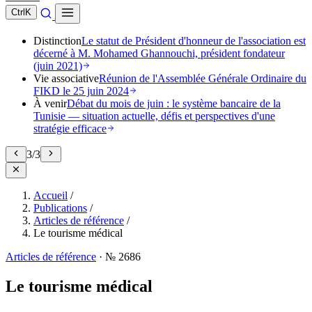
Ctrl
K
Distinction
Le statut de Président d'honneur de l'association est
décerné à M. Mohamed Ghannouchi, président fondateur
(juin 2021)
Vie associative
Réunion de l'Assemblée Générale Ordinaire du
FIKD le 25 juin 2024
À venir
Débat du mois de juin : le système bancaire de la
Tunisie — situation actuelle, défis et perspectives d'une
stratégie efficace
3
/
3
Accueil
/
Publications
/
Articles de référence
/
Le tourisme médical
Articles de référence
·
№ 2686
Le tourisme médical