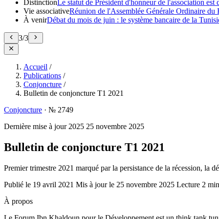
Distinction
Le statut de Président d'honneur de l'association e
Vie associative
Réunion de l'Assemblée Générale Ordinaire du 
À venir
Débat du mois de juin : le système bancaire de la Tunisie
3
/
3
Accueil
/
Publications
/
Conjoncture
/
Bulletin de conjoncture T1 2021
Conjoncture
·
№ 2749
Dernière mise à jour
2025
25 novembre 2025
Bulletin de conjoncture T1 2021
Premier trimestre 2021 marqué par la persistance de la récession, la dé
Publié le
19 avril 2021
Mis à jour le
25 novembre 2025
Lecture
2 mi
À propos
Le Forum Ibn Khaldoun pour le Développement est un think tank tunis