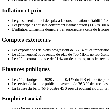
Les intentions d’investissement industriel et de services recu
Inflation et prix
Le glissement annuel des prix à la consommation s’établit à 4,8
Les principales hausses concernent l’alimentation (+1,2 % sur le 
L’inflation tunisienne demeure très supérieure à celle de la zon
Comptes extérieurs
Les exportations de biens progressent de 6,2 % et les importatio
Le déficit énergétique recule de plus de 700 MDT, ne représentant
Le déficit courant baisse de 21 % sur deux mois, mais les rece
Finances publiques
Le déficit budgétaire 2020 atteint 10,4 % du PIB et la dette pub
Le service de la dette publique passerait de 36,3 % des recett
La hausse du baril (60 $ contre 45 $ prévu) pourrait alourdir l
Emploi et social
Le chômage global remonte à 17,4 % au quatrième trimestre 202