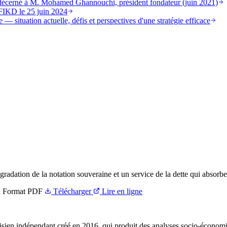
st décerné à M. Mohamed Ghannouchi, président fondateur (juin 2021)
FIKD le 25 juin 2024
 — situation actuelle, défis et perspectives d'une stratégie efficace
gradation de la notation souveraine et un service de la dette qui absorbe
n
Format
PDF
Télécharger
Lire en ligne
ien indépendant créé en 2016, qui produit des analyses socio-économi