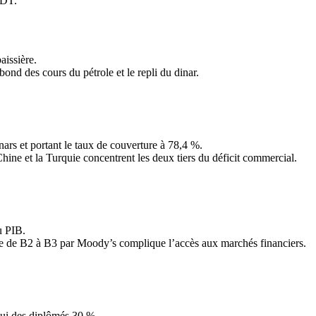
MDT.
aissière.
bond des cours du pétrole et le repli du dinar.
nars et portant le taux de couverture à 78,4 %.
Chine et la Turquie concentrent les deux tiers du déficit commercial.
u PIB.
aine de B2 à B3 par Moody’s complique l’accès aux marchés financiers.
lui des diplômés 30 %.