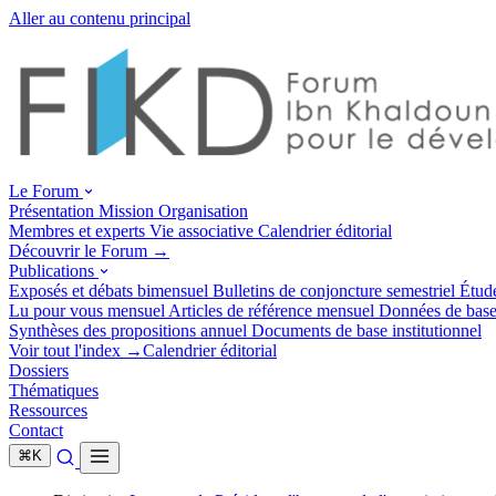
Aller au contenu principal
Le Forum
Présentation
Mission
Organisation
Membres et experts
Vie associative
Calendrier éditorial
Découvrir le Forum →
Publications
Exposés et débats
bimensuel
Bulletins de conjoncture
semestriel
Étud
Lu pour vous
mensuel
Articles de référence
mensuel
Données de bas
Synthèses des propositions
annuel
Documents de base
institutionnel
Voir tout l'index →
Calendrier éditorial
Dossiers
Thématiques
Ressources
Contact
⌘
K