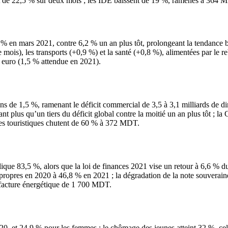
lent de 22,5 % sur deux mois ; les IDE baissent de 19 %, ramenés à 364 
 % en mars 2021, contre 6,2 % un an plus tôt, prolongeant la tendance b
mois), les transports (+0,9 %) et la santé (+0,8 %), alimentées par le re
e euro (1,5 % attendue en 2021).
ns de 1,5 %, ramenant le déficit commercial de 3,5 à 3,1 milliards de di
 plus qu’un tiers du déficit global contre la moitié un an plus tôt ; la 
ttes touristiques chutent de 60 % à 372 MDT.
lique 83,5 %, alors que la loi de finances 2021 vise un retour à 6,6 % d
es propres en 2020 à 46,8 % en 2021 ; la dégradation de la note souver
a facture énergétique de 1 700 MDT.
0, et 24,9 % pour les femmes ; le chômage des jeunes atteint 32 %, ce