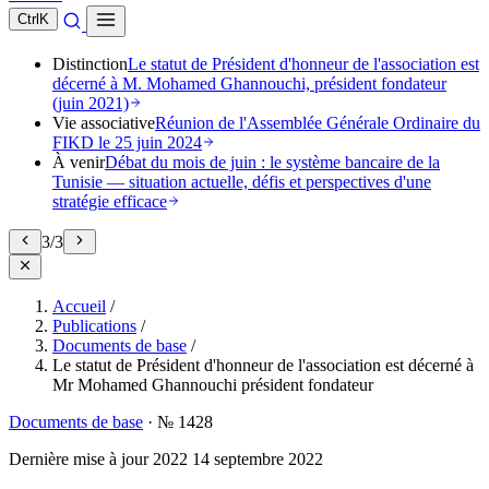
Ctrl
K
Distinction
Le statut de Président d'honneur de l'association est
décerné à M. Mohamed Ghannouchi, président fondateur
(juin 2021)
Vie associative
Réunion de l'Assemblée Générale Ordinaire du
FIKD le 25 juin 2024
À venir
Débat du mois de juin : le système bancaire de la
Tunisie — situation actuelle, défis et perspectives d'une
stratégie efficace
3
/
3
Accueil
/
Publications
/
Documents de base
/
Le statut de Président d'honneur de l'association est décerné à
Mr Mohamed Ghannouchi président fondateur
Documents de base
·
№ 1428
Dernière mise à jour
2022
14 septembre 2022