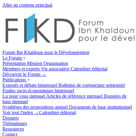
Aller au contenu principal
Forum Ibn Khaldoun pour le Développement
Le Forum
Présentation
Mission
Organisation
Membres et experts
Vie associative
Calendrier éditorial
Découvrir le Forum →
Publications
Exposés et débats
bimensuel
Bulletins de conjoncture
semestriel
Études socio-économiques
bimensuel
Lu pour vous
mensuel
Articles de référence
mensuel
Données de
base
mensuel
Synthèses des propositions
annuel
Documents de base
institutionnel
Voir tout l'index →
Calendrier éditorial
Dossiers
Thématiques
Ressources
Contact