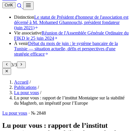
Ctrl
K
Distinction
Le statut de Président d'honneur de l'association est
décerné à M. Mohamed Ghannouchi, président fondateur
(juin 2021)
Vie associative
Réunion de l'Assemblée Générale Ordinaire du
FIKD le 25 juin 2024
À venir
Débat du mois de juin : le système bancaire de la
Tunisie — situation actuelle, défis et perspectives d'une
stratégie efficace
3
/
3
Accueil
/
Publications
/
Lu pour vous
/
Lu pour vous : rapport de l’institut Montaigne sur la stabilité
du Maghreb, un impératif pour l’Europe
Lu pour vous
·
№ 2848
Lu pour vous : rapport de l’institut