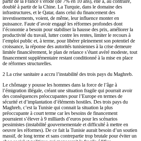
partir de la France s’érode (de 7% en 10 ans), elle a, au contraire,
doublé à partir de la Chine. La Turquie, dans le domaine des
infrastructures, et le Qatar, dans celui du financement des
investissements, voient, de même, leur influence monter en
puissance. Faute d’avoir engagé les réformes profondes dont
l’économie a besoin pour stabiliser la hausse des prix, améliorer la
productivité du travail, lutter contre les rentes, limiter le recours à
l’emploi public et, à terme, pour libérer pleinement son potentiel de
croissance, la réponse des autorités tunisiennes à la crise demeure
limitée financièrement, le plan de relance s’étant avéré modeste, tout
financement supplémentaire restant conditionné à la mise en place
de réformes structurelles.
2 La crise sanitaire a accru l’instabilité des trois pays du Maghreb.
Le chômage y pousse les hommes dans la force de l’âge à
l’émigration illégale, créant une situation fragile qui pourrait avoir
des conséquences préoccupantes pour l’Europe en termes de
sécurité et d’implantation d’éléments hostiles. Des trois pays du
Maghreb, c’est la Tunisie qui connait la situation la plus
préoccupante à court terme car les besoins de financement
pourraient s’élever à 9 milliards d’euros pour les scénarios
pessimistes (instabilité gouvernementale et difficulté à mettre en
oeuvre les réformes). De ce fait la Tunisie aurait besoin d’un soutien
massif, de long terme et sans contrepartie trop brutale pour éviter un