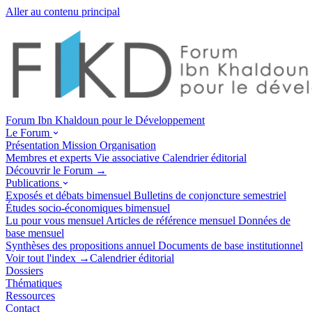
Aller au contenu principal
Forum Ibn Khaldoun pour le Développement
Le Forum
Présentation
Mission
Organisation
Membres et experts
Vie associative
Calendrier éditorial
Découvrir le Forum →
Publications
Exposés et débats
bimensuel
Bulletins de conjoncture
semestriel
Études socio-économiques
bimensuel
Lu pour vous
mensuel
Articles de référence
mensuel
Données de
base
mensuel
Synthèses des propositions
annuel
Documents de base
institutionnel
Voir tout l'index →
Calendrier éditorial
Dossiers
Thématiques
Ressources
Contact