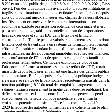
8,2% et un solde public dégradé (10,6 % en 2020, 9,3 % 2021) Pays
ouvert, l’un des plus compétitifs avant 2010, il voit ses institutions se
fragiliser et sa situation économique et financière se dégrader depuis,
alors qu’il pourrait mieux s’intégrer aux chaines de valeurs globales.
Insuffisamment orientée vers le commerce international, son
économie n’exploite pas assez son potentiel de croissance et n’est
pas assez productive, tablant essentiellement sur des exportations
liées aux services et sur les IDE dans le textile et la micro-
électronique. La Tunisie peine à valoriser pleinement ses atouts dont
le faible coût du travail allié à un système de formation relativement
efficace. Elle subit cependant le poids d’un secteur abrité lié aux
infrastructures, au développement immobilier et au secteur financier,
concentré autour de l’Etat et de quelques conglomérats familiaux et
professions règlementées. Ce modèle économique bloqué par
l’absence de réformes a montré ses limites : reflux des IDE, retrait
massif de dépôts bancaires entrainant une hausse des déficits publics
et commerciaux. En fait, depuis la révolution, la politique budgétaire
a été mise au service de la paix sociale : recrutements massifs dans la
fonction publique (18 % du total des emplois) et augmentation des
salaires (lesquels représentent la moitié de la dépense publique). Les
déficits structurels et la lutte contre l’inflation ne peuvent cependant
être contenus par la seule politique monétaire et pèsent sur la
croissance potentielle tunisienne. Face à la crise du Covid-19 en
2020 la réponse des autorités tunisiennes a été cohérente sur le plan
sanitaire (endiguement de l’épidémie), sur le plan économique