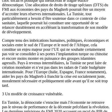
choc social et politique qui menacerait le fragile édifice
démocratique. Une allocation de droits de tirage spéciaux (DTS) du
FMI aux économies des pays du Maghreb pourrait être un moyen
d’accroitre leurs réserves internationales. La Tunisie, tout
particulièrement a besoin d’être soutenue dans ce contexte de crise
sanitaire, laquelle pourrait lui constituer une opportunité de se
relancer durablement en accélérant la transformation de son modèle
de développement.
Compte tenu des imbrications humaines, politiques, économiques et
sociales entre le sud de l’Europe et le nord de l’Afrique, cela
constitue un enjeu majeur pour l’UE qui ne souhaite certainement
pas voir se consolider à ses portes l’implantation turque ou chinoise
et encore moins monter en puissance des groupes islamistes
agressifs. Pays à revenus intermédiaires, la Tunisie ne peut faire de
création monétaire et n’est pas dans les radars de l’aide budgétaire
internationale. Pour l’Europe (Italie, Espagne, France notamment),
aider les pays du Maghreb à franchir la crise est socialement juste,
moralement nécessaire et politiquement utile avant qu’il ne soit trop
tard.
3 Un modèle de croissance vulnérable.
En Tunisie, la démocratie s’enracine mais l’économie ne retrouve
pas le niveau de performance de la décennie précédant la révolution.
Les dernières prévisions du FMI 2020 accusent un recul du PIB de