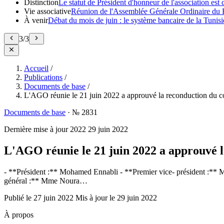
Distinction
Le statut de Président d'honneur de l'association e
Vie associative
Réunion de l'Assemblée Générale Ordinaire du 
À venir
Débat du mois de juin : le système bancaire de la Tunisie
3
/
3
Accueil
/
Publications
/
Documents de base
/
L'AGO réunie le 21 juin 2022 a approuvé la reconduction du co
Documents de base
·
№ 2831
Dernière mise à jour
2022
29 juin 2022
L'AGO réunie le 21 juin 2022 a approuvé l
- **Président :** Mohamed Ennabli - **Premier vice- président :** 
général :** Mme Noura…
Publié le
27 juin 2022
Mis à jour le
29 juin 2022
À propos