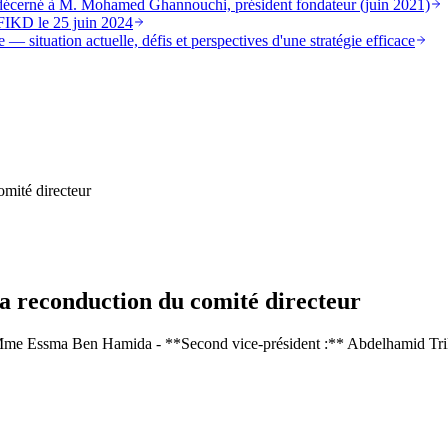
st décerné à M. Mohamed Ghannouchi, président fondateur (juin 2021)
FIKD le 25 juin 2024
 — situation actuelle, défis et perspectives d'une stratégie efficace
mité directeur
a reconduction du comité directeur
Mme Essma Ben Hamida - **Second vice-président :** Abdelhamid Triki