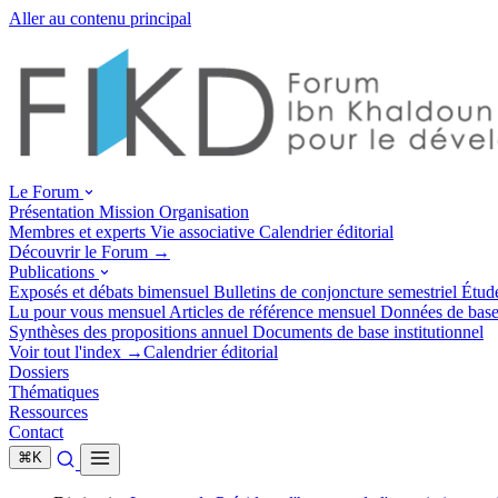
Aller au contenu principal
Le Forum
Présentation
Mission
Organisation
Membres et experts
Vie associative
Calendrier éditorial
Découvrir le Forum →
Publications
Exposés et débats
bimensuel
Bulletins de conjoncture
semestriel
Étud
Lu pour vous
mensuel
Articles de référence
mensuel
Données de bas
Synthèses des propositions
annuel
Documents de base
institutionnel
Voir tout l'index →
Calendrier éditorial
Dossiers
Thématiques
Ressources
Contact
⌘
K