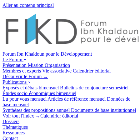
Aller au contenu principal
Forum Ibn Khaldoun pour le Développement
Le Forum
Présentation
Mission
Organisation
Membres et experts
Vie associative
Calendrier éditorial
Découvrir le Forum →
Publications
Exposés et débats
bimensuel
Bulletins de conjoncture
semestriel
Études socio-économiques
bimensuel
Lu pour vous
mensuel
Articles de référence
mensuel
Données de
base
mensuel
Synthèses des propositions
annuel
Documents de base
institutionnel
Voir tout l'index →
Calendrier éditorial
Dossiers
Thématiques
Ressources
Contact