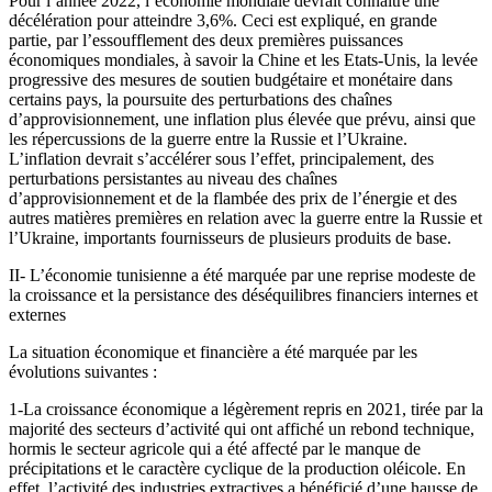
Pour l’année 2022, l’économie mondiale devrait connaître une
décélération pour atteindre 3,6%. Ceci est expliqué, en grande
partie, par l’essoufflement des deux premières puissances
économiques mondiales, à savoir la Chine et les Etats-Unis, la levée
progressive des mesures de soutien budgétaire et monétaire dans
certains pays, la poursuite des perturbations des chaînes
d’approvisionnement, une inflation plus élevée que prévu, ainsi que
les répercussions de la guerre entre la Russie et l’Ukraine.
L’inflation devrait s’accélérer sous l’effet, principalement, des
perturbations persistantes au niveau des chaînes
d’approvisionnement et de la flambée des prix de l’énergie et des
autres matières premières en relation avec la guerre entre la Russie et
l’Ukraine, importants fournisseurs de plusieurs produits de base.
II- L’économie tunisienne a été marquée par une reprise modeste de
la croissance et la persistance des déséquilibres financiers internes et
externes
La situation économique et financière a été marquée par les
évolutions suivantes :
1-La croissance économique a légèrement repris en 2021, tirée par la
majorité des secteurs d’activité qui ont affiché un rebond technique,
hormis le secteur agricole qui a été affecté par le manque de
précipitations et le caractère cyclique de la production oléicole. En
effet, l’activité des industries extractives a bénéficié d’une hausse de