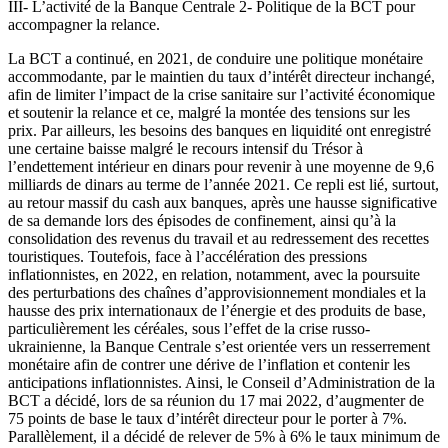
III- L’activité de la Banque Centrale 2- Politique de la BCT pour
accompagner la relance.
La BCT a continué, en 2021, de conduire une politique monétaire
accommodante, par le maintien du taux d’intérêt directeur inchangé,
afin de limiter l’impact de la crise sanitaire sur l’activité économique
et soutenir la relance et ce, malgré la montée des tensions sur les
prix. Par ailleurs, les besoins des banques en liquidité ont enregistré
une certaine baisse malgré le recours intensif du Trésor à
l’endettement intérieur en dinars pour revenir à une moyenne de 9,6
milliards de dinars au terme de l’année 2021. Ce repli est lié, surtout,
au retour massif du cash aux banques, après une hausse significative
de sa demande lors des épisodes de confinement, ainsi qu’à la
consolidation des revenus du travail et au redressement des recettes
touristiques. Toutefois, face à l’accélération des pressions
inflationnistes, en 2022, en relation, notamment, avec la poursuite
des perturbations des chaînes d’approvisionnement mondiales et la
hausse des prix internationaux de l’énergie et des produits de base,
particulièrement les céréales, sous l’effet de la crise russo-
ukrainienne, la Banque Centrale s’est orientée vers un resserrement
monétaire afin de contrer une dérive de l’inflation et contenir les
anticipations inflationnistes. Ainsi, le Conseil d’Administration de la
BCT a décidé, lors de sa réunion du 17 mai 2022, d’augmenter de
75 points de base le taux d’intérêt directeur pour le porter à 7%.
Parallèlement, il a décidé de relever de 5% à 6% le taux minimum de