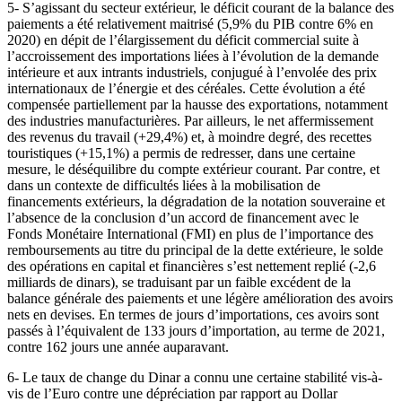
5- S’agissant du secteur extérieur, le déficit courant de la balance des
paiements a été relativement maitrisé (5,9% du PIB contre 6% en
2020) en dépit de l’élargissement du déficit commercial suite à
l’accroissement des importations liées à l’évolution de la demande
intérieure et aux intrants industriels, conjugué à l’envolée des prix
internationaux de l’énergie et des céréales. Cette évolution a été
compensée partiellement par la hausse des exportations, notamment
des industries manufacturières. Par ailleurs, le net affermissement
des revenus du travail (+29,4%) et, à moindre degré, des recettes
touristiques (+15,1%) a permis de redresser, dans une certaine
mesure, le déséquilibre du compte extérieur courant. Par contre, et
dans un contexte de difficultés liées à la mobilisation de
financements extérieurs, la dégradation de la notation souveraine et
l’absence de la conclusion d’un accord de financement avec le
Fonds Monétaire International (FMI) en plus de l’importance des
remboursements au titre du principal de la dette extérieure, le solde
des opérations en capital et financières s’est nettement replié (-2,6
milliards de dinars), se traduisant par un faible excédent de la
balance générale des paiements et une légère amélioration des avoirs
nets en devises. En termes de jours d’importations, ces avoirs sont
passés à l’équivalent de 133 jours d’importation, au terme de 2021,
contre 162 jours une année auparavant.
6- Le taux de change du Dinar a connu une certaine stabilité vis-à-
vis de l’Euro contre une dépréciation par rapport au Dollar