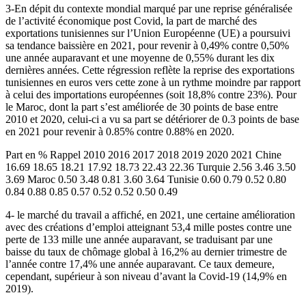
3-En dépit du contexte mondial marqué par une reprise généralisée
de l’activité économique post Covid, la part de marché des
exportations tunisiennes sur l’Union Européenne (UE) a poursuivi
sa tendance baissière en 2021, pour revenir à 0,49% contre 0,50%
une année auparavant et une moyenne de 0,55% durant les dix
dernières années. Cette régression reflète la reprise des exportations
tunisiennes en euros vers cette zone à un rythme moindre par rapport
à celui des importations européennes (soit 18,8% contre 23%). Pour
le Maroc, dont la part s’est améliorée de 30 points de base entre
2010 et 2020, celui-ci a vu sa part se détériorer de 0.3 points de base
en 2021 pour revenir à 0.85% contre 0.88% en 2020.
Part en % Rappel 2010 2016 2017 2018 2019 2020 2021 Chine
16.69 18.65 18.21 17.92 18.73 22.43 22.36 Turquie 2.56 3.46 3.50
3.69 Maroc 0.50 3.48 0.81 3.60 3.64 Tunisie 0.60 0.79 0.52 0.80
0.84 0.88 0.85 0.57 0.52 0.52 0.50 0.49
4- le marché du travail a affiché, en 2021, une certaine amélioration
avec des créations d’emploi atteignant 53,4 mille postes contre une
perte de 133 mille une année auparavant, se traduisant par une
baisse du taux de chômage global à 16,2% au dernier trimestre de
l’année contre 17,4% une année auparavant. Ce taux demeure,
cependant, supérieur à son niveau d’avant la Covid-19 (14,9% en
2019).