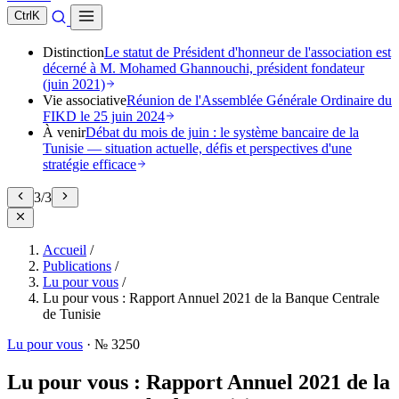
Ctrl
K
Distinction
Le statut de Président d'honneur de l'association est
décerné à M. Mohamed Ghannouchi, président fondateur
(juin 2021)
Vie associative
Réunion de l'Assemblée Générale Ordinaire du
FIKD le 25 juin 2024
À venir
Débat du mois de juin : le système bancaire de la
Tunisie — situation actuelle, défis et perspectives d'une
stratégie efficace
3
/
3
Accueil
/
Publications
/
Lu pour vous
/
Lu pour vous : Rapport Annuel 2021 de la Banque Centrale
de Tunisie
Lu pour vous
·
№ 3250
Lu pour vous : Rapport Annuel 2021 de la