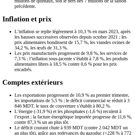
millions de quintaux, soit le tiers des 7 millions de la saison
précédente.
Inflation et prix
L’inflation se replie légèrement à 10,3 % en mars 2023, après
les hausses successives observées depuis octobre 2021 ; les
prix alimentaires bondissent de 15,7 %, les viandes ovines de
34,2 %, les œufs de 31,3 %.
Les prix manufacturés progressent de 9,8 %, les services de
7,3 % ; l’inflation sous-jacente s’établit à 7,8 %, les produits
alimentaires libres à 18,5 % contre 0,6 % pour les prix
encadrés.
Comptes extérieurs
Les exportations progressent de 10,9 % au premier trimestre,
les importations de 5,5 % ; le déficit commercial se réduit à 3
846 MDT, le taux de couverture s’établit à 80,2 %.
L’énergie (-31,9 %) et les phosphates (-1,6 %) reculent à
l’export ; la facture énergétique importée progresse de 11,6 %,
contre 87,3 % un an plus tôt.
Le déficit courant chute à 939 MDT (contre 2 042 MDT un
an plus tôt), grâce aux redevances du gazoduc (+228 % à 772