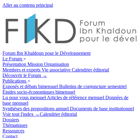
Aller au contenu principal
Forum Ibn Khaldoun pour le Développement
Le Forum
Présentation
Mission
Organisation
Membres et experts
Vie associative
Calendrier éditorial
Découvrir le Forum →
Publications
Exposés et débats
bimensuel
Bulletins de conjoncture
semestriel
Études socio-économiques
bimensuel
Lu pour vous
mensuel
Articles de référence
mensuel
Données de
base
mensuel
Synthèses des propositions
annuel
Documents de base
institutionnel
Voir tout l'index →
Calendrier éditorial
Dossiers
Thématiques
Ressources
Contact