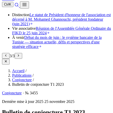
Ctrl
K
Distinction
Le statut de Président d'honneur de l'association est
décerné à M. Mohamed Ghannouchi, président fondateur
(juin 2021)
Vie associative
Réunion de l'Assemblée Générale Ordinaire du
FIKD le 25 juin 2024
À venir
Débat du mois de juin : le système bancaire de la
Tunisie — situation actuelle, défis et perspectives d'une
stratégie efficace
3
/
3
Accueil
/
Publications
/
Conjoncture
/
Bulletin de conjoncture T1 2023
Conjoncture
·
№ 3455
Dernière mise à jour
2025
25 novembre 2025
Bulletin de conjoncture T1 2023