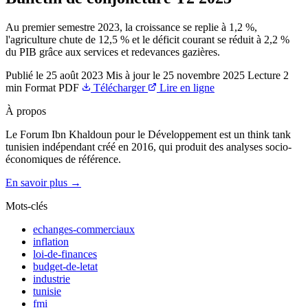
Au premier semestre 2023, la croissance se replie à 1,2 %,
l'agriculture chute de 12,5 % et le déficit courant se réduit à 2,2 %
du PIB grâce aux services et redevances gazières.
Publié le
25 août 2023
Mis à jour le
25 novembre 2025
Lecture
2
min
Format
PDF
Télécharger
Lire en ligne
À propos
Le Forum Ibn Khaldoun pour le Développement est un think tank
tunisien indépendant créé en 2016, qui produit des analyses socio-
économiques de référence.
En savoir plus →
Mots-clés
echanges-commerciaux
inflation
loi-de-finances
budget-de-letat
industrie
tunisie
fmi