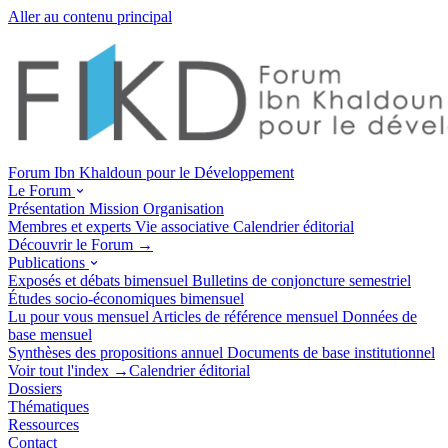
Aller au contenu principal
Forum Ibn Khaldoun pour le Développement
Le Forum
Présentation
Mission
Organisation
Membres et experts
Vie associative
Calendrier éditorial
Découvrir le Forum →
Publications
Exposés et débats
bimensuel
Bulletins de conjoncture
semestriel
Études socio-économiques
bimensuel
Lu pour vous
mensuel
Articles de référence
mensuel
Données de
base
mensuel
Synthèses des propositions
annuel
Documents de base
institutionnel
Voir tout l'index →
Calendrier éditorial
Dossiers
Thématiques
Ressources
Contact