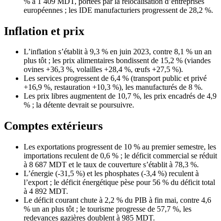
% à 1 409 MDT, portées par la relocalisation d’entreprises
européennes ; les IDE manufacturiers progressent de 28,2 %.
Inflation et prix
L’inflation s’établit à 9,3 % en juin 2023, contre 8,1 % un an
plus tôt ; les prix alimentaires bondissent de 15,2 % (viandes
ovines +36,3 %, volailles +28,4 %, œufs +27,5 %).
Les services progressent de 6,4 % (transport public et privé
+16,9 %, restauration +10,3 %), les manufacturés de 8 %.
Les prix libres augmentent de 10,7 %, les prix encadrés de 4,9
% ; la détente devrait se poursuivre.
Comptes extérieurs
Les exportations progressent de 10 % au premier semestre, les
importations reculent de 0,6 % ; le déficit commercial se réduit
à 8 687 MDT et le taux de couverture s’établit à 78,3 %.
L’énergie (-31,5 %) et les phosphates (-3,4 %) reculent à
l’export ; le déficit énergétique pèse pour 56 % du déficit total
à 4 892 MDT.
Le déficit courant chute à 2,2 % du PIB à fin mai, contre 4,6
% un an plus tôt ; le tourisme progresse de 57,7 %, les
redevances gazières doublent à 985 MDT.