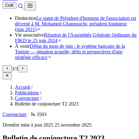
Ctrl
K
Distinction
Le statut de Président d'honneur de l'association est
décerné à M. Mohamed Ghannouchi, président fondateur
(juin 2021)
Vie associative
Réunion de l'Assemblée Générale Ordinaire du
FIKD le 25 juin 2024
À venir
Débat du mois de juin : le système bancaire de la
Tunisie — situation actuelle, défis et perspectives d'une
stratégie efficace
3
/
3
Accueil
/
Publications
/
Conjoncture
/
Bulletin de conjoncture T2 2023
Conjoncture
·
№ 3503
Dernière mise à jour
2025
25 novembre 2025
Bulletin de conjoncture T2 2023