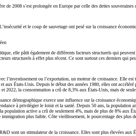
cière de 2008 s’est prolongée en Europe par celle des dettes souveraines 
insécurité et le coup de sauvetage ont pesé sur la croissance économique
péen
ique, elle pâtit également de différents facteurs structurels qui peuven
facteurs structurels à effet plus récent. Ce sont surtout ces derniers qui
l’investissement ou l’exportation, un moteur de croissance. Elle est 
ux États-Unis. Depuis le début des années 1980, elles ont accéléré pl
019 et 2022, la consommation a crû de 8,3% aux États-Unis, mais de seu
ssance démographique exerce une influence sur la croissance économiq
tendance à privilégier le loisir et la santé. Depuis 50 ans, la populati
 : la population active a crû de seulement 4%, mais de plus de 8% aux 
immigration plus faible. Côte vieillissement, le pourcentage des plus d
&D sont un stimulateur de la croissance. Elles sont plus élevées aux É