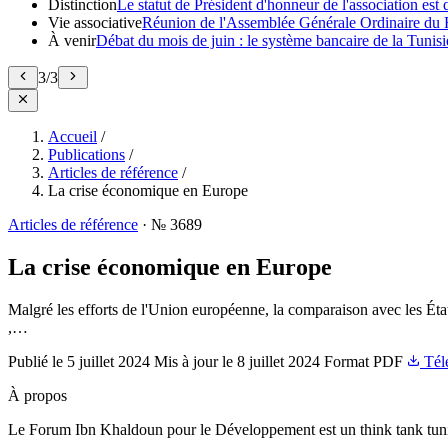
Distinction
Le statut de Président d'honneur de l'association e
Vie associative
Réunion de l'Assemblée Générale Ordinaire du 
À venir
Débat du mois de juin : le système bancaire de la Tunisie
3
/
3
Accueil
/
Publications
/
Articles de référence
/
La crise économique en Europe
Articles de référence
·
№ 3689
La crise économique en Europe
Malgré les efforts de l'Union européenne, la comparaison avec les État
,…
Publié le
5 juillet 2024
Mis à jour le
8 juillet 2024
Format
PDF
Tél
À propos
Le Forum Ibn Khaldoun pour le Développement est un think tank tunis