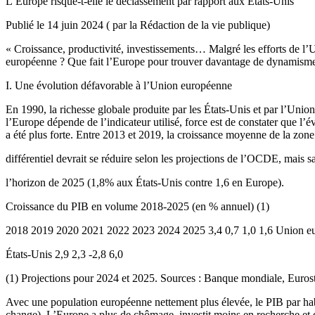
L’Europe risque-t-elle le déclassement par rapport aux États-Unis
Publié le 14 juin 2024 ( par la Rédaction de la vie publique)
« Croissance, productivité, investissements… Malgré les efforts de l’
européenne ? Que fait l’Europe pour trouver davantage de dynamisme 
I. Une évolution défavorable à l’Union européenne
En 1990, la richesse globale produite par les États-Unis et par l’Unio
l’Europe dépende de l’indicateur utilisé, force est de constater que l’
a été plus forte. Entre 2013 et 2019, la croissance moyenne de la zon
différentiel devrait se réduire selon les projections de l’OCDE, mais sa
l’horizon de 2025 (1,8% aux États-Unis contre 1,6 en Europe).
Croissance du PIB en volume 2018-2025 (en % annuel) (1)
2018 2019 2020 2021 2022 2023 2024 2025 3,4 0,7 1,0 1,6 Union euro
États-Unis 2,9 2,3 -2,8 6,0
(1) Projections pour 2024 et 2025. Sources : Banque mondiale, Euro
Avec une population européenne nettement plus élevée, le PIB par habi
change). L’Europe a plus de chômage, investit moins en recherche et