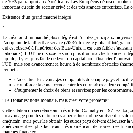
de 50% par rapport aux Américains. Les Européens déposent moins de brev
important au sein du secteur privé et des très grandes entreprises. La c
Existence d’un grand marché intégré
4
La création d’un marché plus intégré est l’un des principaux moyens d
l’adoption de la directive service (2006), le degré global d’intégration 
qui est observé à l’intérieur des États-Unis, il est plus faible s’agiss
nationaux). L’UE ne dispose pas non plus d’un marché financier intégré.
liquide, il y est plus facile de lever du capital pour financier l’innov
l’UE, mais son avancement se heurte à de nombreux obstacles (harmonis
permet :
d’accentuer les avantages comparatifs de chaque pays et faciliter 
de renforcer la concurrence entre les entreprises et leur compétiti
d’augmenter le choix de biens et services pour les consommateu
“Le Dollar est notre monnaie, mais c’est votre problème”
Cette citation du secrétaire au Trésor John Connally en 1971 est toujo
un avantage pour les entreprises américaines qui ne subissent pas de c
américain, mais pour les obtenir, les autres pays doivent débourser la 
américaine, il est plus facile au Trésor américain de trouver des finan
marchés financiers.