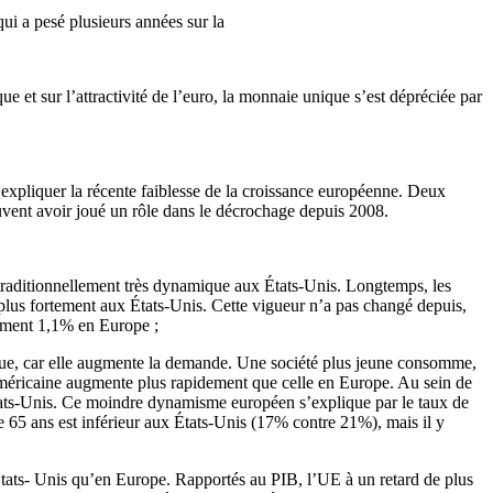
qui a pesé plusieurs années sur la
 et sur l’attractivité de l’euro, la monnaie unique s’est dépréciée par
t expliquer la récente faiblesse de la croissance européenne. Deux
 peuvent avoir joué un rôle dans le décrochage depuis 2008.
traditionnellement très dynamique aux États-Unis. Longtemps, les
us fortement aux États-Unis. Cette vigueur n’a pas changé depuis,
lement 1,1% en Europe ;
ue, car elle augmente la demande. Une société plus jeune consomme,
on américaine augmente plus rapidement que celle en Europe. Au sein de
États-Unis. Ce moindre dynamisme européen s’explique par le taux de
e 65 ans est inférieur aux États-Unis (17% contre 21%), mais il y
tats- Unis qu’en Europe. Rapportés au PIB, l’UE à un retard de plus