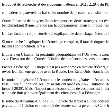
le budget de recherche et développement atteint en 2021 2,28% du PIB
en matière de pauvreté, la baisse du nombre de personnes en situation 
Outre l’absence de moyens financiers pour ces deux stratégies, cet éc
benchmarking (l’amélioration par la comparaison), mais n’impose rien a
III. Les facteurs conjoncturels qui expliquent le décrochage récent de
Si on cherche à expliquer le décrochage européen, il faut distinguer l
facteurs conjoncturels, il y a :
la guerre en Ukraine : la proximité géographique de l’UE avec la zone 
avec l’invasion de la Crimée. L’indice de confiance des consommateu
l’accès à l’énergie : l’Europe n’est pas autonome en matière d’énergie
revoir leur lien énergétique avec la Russie. Les États-Unis, étant le 
le soutien budgétaire à l’économie : le soutien budgétaire américain e
l’UE. Face à l’inflation, les États-Unis ont lancé en 2022 l’Inflation
jusqu’à 2030). Mais l’impact macroéconomique de ces plans est à relat
nationale finit par avoir également des effets positifs à l’étranger ;
la sortie du Royaume-Uni de l’UE : le vote du Brexit a eu des conséqu
pays a quitté l’Union et a introduit des doutes sur sa pérennité. Cette i