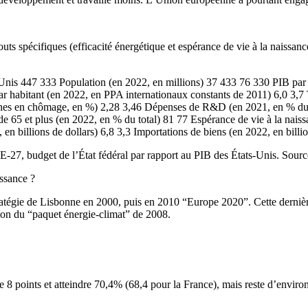
atouts spécifiques (efficacité énergétique et espérance de vie à la naissan
s 447 333 Population (en 2022, en millions) 37 433 76 330 PIB par h
par habitant (en 2022, en PPA internationaux constants de 2011) 6,0 3
es en chômage, en %) 2,28 3,46 Dépenses de R&D (en 2021, en % du PIB
65 et plus (en 2022, en % du total) 81 77 Espérance de vie à la nais
n billions de dollars) 6,8 3,3 Importations de biens (en 2022, en billio
E-27, budget de l’État fédéral par rapport au PIB des États-Unis. Sou
issance ?
tratégie de Lisbonne en 2000, puis en 2010 “Europe 2020”. Cette derniè
ion du “paquet énergie-climat” de 2008.
8 points et atteindre 70,4% (68,4 pour la France), mais reste d’environ