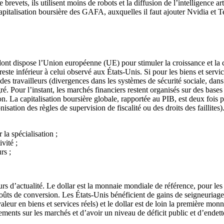
ets, ils utilisent moins de robots et la diffusion de l’intelligence arti
apitalisation boursière des GAFA, auxquelles il faut ajouter Nvidia et Te
ont dispose l’Union européenne (UE) pour stimuler la croissance et la 
reste inférieur à celui observé aux États-Unis. Si pour les biens et servi
ant des travailleurs (divergences dans les systèmes de sécurité sociale, d
 Pour l’instant, les marchés financiers restent organisés sur des bases 
ation. La capitalisation boursière globale, rapportée au PIB, est deux foi
ation des règles de supervision de fiscalité ou des droits des faillite
la spécialisation ;
vité ;
rs ;
urs d’actualité. Le dollar est la monnaie mondiale de référence, pour les
oûts de conversion. Les États-Unis bénéficient de gains de seigneuriage 
valeur en biens et services réels) et le dollar est de loin la première m
cements sur les marchés et d’avoir un niveau de déficit public et d’ende