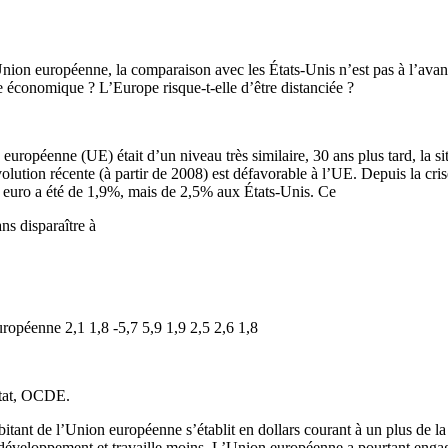
Union européenne, la comparaison avec les États-Unis n’est pas à l’ava
économique ? L’Europe risque-t-elle d’être distanciée ?
n européenne (UE) était d’un niveau très similaire, 30 ans plus tard, l
évolution récente (à partir de 2008) est défavorable à l’UE. Depuis la cr
e euro a été de 1,9%, mais de 2,5% aux États-Unis. Ce
ns disparaître à
péenne 2,1 1,8 -5,7 5,9 1,9 2,5 2,6 1,8
stat, OCDE.
tant de l’Union européenne s’établit en dollars courant à un plus de la
 développement et travaille moins. L’Union européenne a pourtant enga