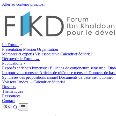
Aller au contenu principal
Le Forum
Présentation
Mission
Organisation
Membres et experts
Vie associative
Calendrier éditorial
Découvrir le Forum →
Publications
Exposés et débats
bimensuel
Bulletins de conjoncture
semestriel
Étud
Lu pour vous
mensuel
Articles de référence
mensuel
Données de bas
Synthèses des propositions
annuel
Documents de base
institutionnel
Voir tout l'index →
Calendrier éditorial
Dossiers
Thématiques
Ressources
Contact
⌘
K