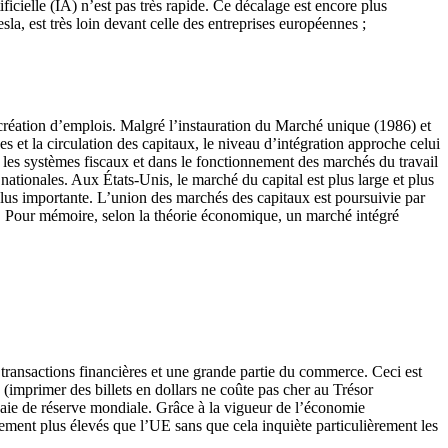
ficielle (IA) n’est pas très rapide. Ce décalage est encore plus
sla, est très loin devant celle des entreprises européennes ;
création d’emplois. Malgré l’instauration du Marché unique (1986) et
ces et la circulation des capitaux, le niveau d’intégration approche celui
ans les systèmes fiscaux et dans le fonctionnement des marchés du travail
nationales. Aux États-Unis, le marché du capital est plus large et plus
s plus importante. L’union des marchés des capitaux est poursuivie par
s). Pour mémoire, selon la théorie économique, un marché intégré
 transactions financières et une grande partie du commerce. Ceci est
(imprimer des billets en dollars ne coûte pas cher au Trésor
onnaie de réserve mondiale. Grâce à la vigueur de l’économie
ttement plus élevés que l’UE sans que cela inquiète particulièrement les