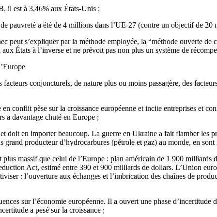
, il est à 3,46% aux États-Unis ;
de pauvreté a été de 4 millions dans l’UE-27 (contre un objectif de 20 m
hec peut s’expliquer par la méthode employée, la “méthode ouverte de co
ux États à l’inverse et ne prévoit pas non plus un système de récompense
 l’Europe
es facteurs conjoncturels, de nature plus ou moins passagère, des facte
en conflit pèse sur la croissance européenne et incite entreprises et co
rs a davantage chuté en Europe ;
 et doit en importer beaucoup. La guerre en Ukraine a fait flamber les 
plus grand producteur d’hydrocarbures (pétrole et gaz) au monde, en son
st plus massif que celui de l’Europe : plan américain de 1 900 milliard
 Reduction Act, estimé entre 390 et 900 milliards de dollars. L’Union eur
iviser : l’ouverture aux échanges et l’imbrication des chaînes de produ
ences sur l’économie européenne. Il a ouvert une phase d’incertitude de
ncertitude a pesé sur la croissance ;