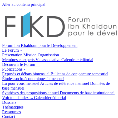
Aller au contenu principal
Forum Ibn Khaldoun pour le Développement
Le Forum
Présentation
Mission
Organisation
Membres et experts
Vie associative
Calendrier éditorial
Découvrir le Forum →
Publications
Exposés et débats
bimensuel
Bulletins de conjoncture
semestriel
Études socio-économiques
bimensuel
Lu pour vous
mensuel
Articles de référence
mensuel
Données de
base
mensuel
Synthèses des propositions
annuel
Documents de base
institutionnel
Voir tout l'index →
Calendrier éditorial
Dossiers
Thématiques
Ressources
Contact