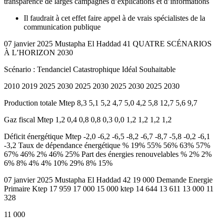
transparence de larges campagnes d’explications et d’informations
Il faudrait à cet effet faire appel à de vrais spécialistes de la
communication publique
07 janvier 2025 Mustapha El Haddad 41 QUATRE SCÉNARIOS
À L’HORIZON 2030
Scénario : Tendanciel Catastrophique Idéal Souhaitable
2010 2019 2025 2030 2025 2030 2025 2030 2025 2030
Production totale Mtep 8,3 5,1 5,2 4,7 5,0 4,2 5,8 12,7 5,6 9,7
Gaz fiscal Mtep 1,2 0,4 0,8 0,8 0,3 0,0 1,2 1,2 1,2 1,2
Déficit énergétique Mtep -2,0 -6,2 -6,5 -8,2 -6,7 -8,7 -5,8 -0,2 -6,1
-3,2 Taux de dépendance énergétique % 19% 55% 56% 63% 57%
67% 46% 2% 46% 25% Part des énergies renouvelables % 2% 2%
6% 8% 4% 4% 10% 29% 8% 15%
07 janvier 2025 Mustapha El Haddad 42 19 000 Demande Energie
Primaire Ktep 17 959 17 000 15 000 ktep 14 644 13 611 13 000 11
328
11 000