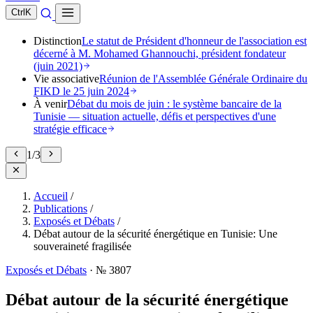
Ctrl
K
Distinction
Le statut de Président d'honneur de l'association est
décerné à M. Mohamed Ghannouchi, président fondateur
(juin 2021)
Vie associative
Réunion de l'Assemblée Générale Ordinaire du
FIKD le 25 juin 2024
À venir
Débat du mois de juin : le système bancaire de la
Tunisie — situation actuelle, défis et perspectives d'une
stratégie efficace
1
/
3
Accueil
/
Publications
/
Exposés et Débats
/
Débat autour de la sécurité énergétique en Tunisie: Une
souveraineté fragilisée
Exposés et Débats
·
№ 3807
Débat autour de la sécurité énergétique