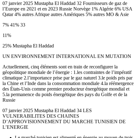
07 janvier 2025 Mustapha El Haddad 32 Fournisseurs de gaz de
l’Europe en 2021 et en 2023 Russie Norvège 1% Algérie 6% USA
Qatar 4% autres Afrique autres Amériques 5% autres MO & Asie
7% 41% 33
11%
25% Mustapha El Haddad
UN ENVIRONNEMENT INTERNATIONAL EN MUTATION
Actuellement, cinq éléments sont en train de reconfigurer la
géopolitique mondiale de l’énergie : 1.les contraintes de l’impératif
climatique 2.l’importance prise par le gaz naturel 3.le poids pris par
la Chine et l’Inde dans la consommation mondiale 4.la réémergence
des États-Unis comme premier producteur énergétique mondial et
5.la permanence du poids énergétique des pays du Golfe et de la
Russie
07 janvier 2025 Mustapha El Haddad 34 LES
VULNERABILITES DES CHAINES
D’APPROVISIONNEMENT DU MARCHE TUNISIEN DE
L’ENERGIE
Le marché tunisien est alimenté en énergie au moyen de trois