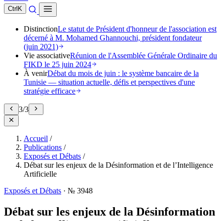
Ctrl
K
Distinction
Le statut de Président d'honneur de l'association est
décerné à M. Mohamed Ghannouchi, président fondateur
(juin 2021)
Vie associative
Réunion de l'Assemblée Générale Ordinaire du
FIKD le 25 juin 2024
À venir
Débat du mois de juin : le système bancaire de la
Tunisie — situation actuelle, défis et perspectives d'une
stratégie efficace
1
/
3
Accueil
/
Publications
/
Exposés et Débats
/
Débat sur les enjeux de la Désinformation et de l’Intelligence
Artificielle
Exposés et Débats
·
№ 3948
Débat sur les enjeux de la Désinformation