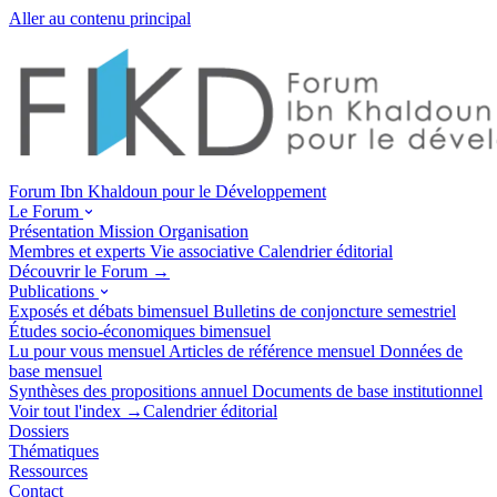
Aller au contenu principal
Forum Ibn Khaldoun pour le Développement
Le Forum
Présentation
Mission
Organisation
Membres et experts
Vie associative
Calendrier éditorial
Découvrir le Forum →
Publications
Exposés et débats
bimensuel
Bulletins de conjoncture
semestriel
Études socio-économiques
bimensuel
Lu pour vous
mensuel
Articles de référence
mensuel
Données de
base
mensuel
Synthèses des propositions
annuel
Documents de base
institutionnel
Voir tout l'index →
Calendrier éditorial
Dossiers
Thématiques
Ressources
Contact