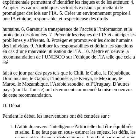
expérimentale permettant d’identifier les risques et de les atténuer. 4.
Adapter les cadres juridiques sectoriels existants permettant de
promulguer des lois sur l’IA. 5. Créer un environnement propice à
une IA éthique, responsable, et respectueuse des droits
humains. 6. Garantir la transparence de l’accès à l’information et la
protection des données. 7. Prévenir les risques de l’IA et anticiper les
problèmes y afférents. 8. Protéger et promouvoir les droits humains
des individus. 9. Attribuer les responsabilités et définir les sanctions
en cas d’une mauvaise utilisation de l’IA. 10. Mettre en oeuvre la
recommandation de l’UNESCO sur l’éthique de l’IA telle que cela a
été
fait à ce jour par des pays tels que le Chili, le Cuba, la République
Dominicaine, le Gabon, l’Indonésie, le Kenya, le Mexique, le
Maroc, le Mozambique, l’Arabie saoudite, et l’Uruguay. D’autres
pays (dont la Tunisie) ont récemment commencé la mise en oeuvre
de cette recommandation.
D. Débat
Pendant le débat, les interventions ont été centrées sur :
L’attitude envers l’Intelligence Artificielle doit être équilibrée
et saine. Il ne faut pas en sous- estimer les enjeux, les défis, les
risques et les dangers réels et graves. Il ne faut pas non plus en