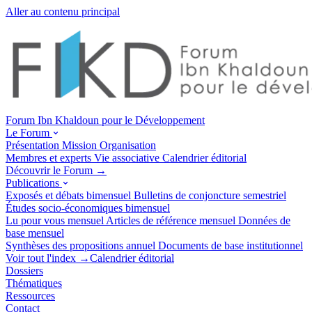
Aller au contenu principal
Forum Ibn Khaldoun pour le Développement
Le Forum
Présentation
Mission
Organisation
Membres et experts
Vie associative
Calendrier éditorial
Découvrir le Forum →
Publications
Exposés et débats
bimensuel
Bulletins de conjoncture
semestriel
Études socio-économiques
bimensuel
Lu pour vous
mensuel
Articles de référence
mensuel
Données de
base
mensuel
Synthèses des propositions
annuel
Documents de base
institutionnel
Voir tout l'index →
Calendrier éditorial
Dossiers
Thématiques
Ressources
Contact