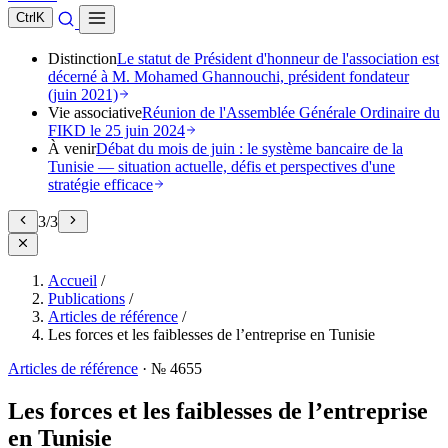
Ctrl
K
Distinction
Le statut de Président d'honneur de l'association est
décerné à M. Mohamed Ghannouchi, président fondateur
(juin 2021)
Vie associative
Réunion de l'Assemblée Générale Ordinaire du
FIKD le 25 juin 2024
À venir
Débat du mois de juin : le système bancaire de la
Tunisie — situation actuelle, défis et perspectives d'une
stratégie efficace
3
/
3
Accueil
/
Publications
/
Articles de référence
/
Les forces et les faiblesses de l’entreprise en Tunisie
Articles de référence
·
№ 4655
Les forces et les faiblesses de l’entreprise
en Tunisie