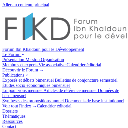
Aller au contenu principal
Forum Ibn Khaldoun pour le Développement
Le Forum
Présentation
Mission
Organisation
Membres et experts
Vie associative
Calendrier éditorial
Découvrir le Forum →
Publications
Exposés et débats
bimensuel
Bulletins de conjoncture
semestriel
Études socio-économiques
bimensuel
Lu pour vous
mensuel
Articles de référence
mensuel
Données de
base
mensuel
Synthèses des propositions
annuel
Documents de base
institutionnel
Voir tout l'index →
Calendrier éditorial
Dossiers
Thématiques
Ressources
Contact