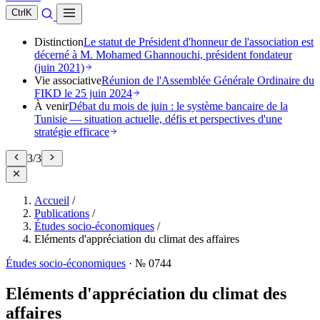
Ctrl
K
Distinction
Le statut de Président d'honneur de l'association est
décerné à M. Mohamed Ghannouchi, président fondateur
(juin 2021)
Vie associative
Réunion de l'Assemblée Générale Ordinaire du
FIKD le 25 juin 2024
À venir
Débat du mois de juin : le système bancaire de la
Tunisie — situation actuelle, défis et perspectives d'une
stratégie efficace
3
/
3
Accueil
/
Publications
/
Études socio-économiques
/
Eléments d'appréciation du climat des affaires
Études socio-économiques
·
№ 0744
Eléments d'appréciation du climat des
affaires