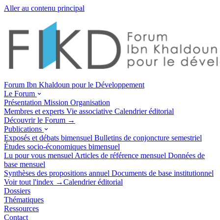
Aller au contenu principal
Forum Ibn Khaldoun pour le Développement
Le Forum
Présentation
Mission
Organisation
Membres et experts
Vie associative
Calendrier éditorial
Découvrir le Forum →
Publications
Exposés et débats
bimensuel
Bulletins de conjoncture
semestriel
Études socio-économiques
bimensuel
Lu pour vous
mensuel
Articles de référence
mensuel
Données de
base
mensuel
Synthèses des propositions
annuel
Documents de base
institutionnel
Voir tout l'index →
Calendrier éditorial
Dossiers
Thématiques
Ressources
Contact