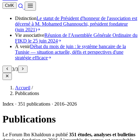
Ctrl
K
Distinction
Le statut de Président d'honneur de l'association est
décerné à M. Mohamed Ghannouchi, président fondateur
(juin 2021)
Vie associative
Réunion de l'Assemblée Générale Ordinaire du
FIKD le 25 juin 2024
À venir
Débat du mois de juin : le système bancaire de la
Tunisie — situation actuelle, défis et perspectives d'une
stratégie efficace
3
/
3
Accueil
/
Publications
Index
·
351 publications
·
2016–2026
Publications
Le Forum Ibn Khaldoun a publié
351 études, analyses et bulletins