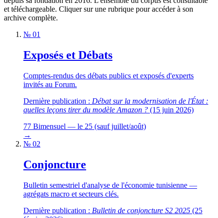
depuis sa fondation en 2016. L'ensemble du corpus est consultable
et téléchargeable. Cliquer sur une rubrique pour accéder à son
archive complète.
№ 01
Exposés et Débats
Comptes-rendus des débats publics et exposés d'experts
invités au Forum.
Dernière publication :
Débat sur la modernisation de l'État :
quelles leçons tirer du modèle Amazon ?
(15 juin 2026)
77
Bimensuel — le 25 (sauf juillet/août)
→
№ 02
Conjoncture
Bulletin semestriel d'analyse de l'économie tunisienne —
agrégats macro et secteurs clés.
Dernière publication :
Bulletin de conjoncture S2 2025
(25