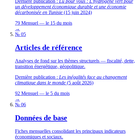
Dernière publication :
Lu pour vous : L'hydrogène vert pour
un développement économique durable et une économie
décarbonisée en Tunisie
(15 juin 2024)
79
Mensuel — le 15 du mois
→
№ 05
Articles de référence
Analyses de fond sur les thèmes structurels — fiscalité, dette,
transition énergétique, géopolitique.
Dernière publication :
Les inégalités face au changement
climatique dans le monde
(5 août 2026)
92
Mensuel — le 5 du mois
→
№ 06
Données de base
Fiches mensuelles consolidant les principaux indicateurs
économiques et sociaux.