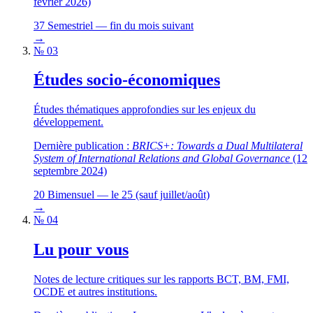
février 2026)
37
Semestriel — fin du mois suivant
→
№ 03
Études socio-économiques
Études thématiques approfondies sur les enjeux du
développement.
Dernière publication :
BRICS+: Towards a Dual Multilateral
System of International Relations and Global Governance
(12
septembre 2024)
20
Bimensuel — le 25 (sauf juillet/août)
→
№ 04
Lu pour vous
Notes de lecture critiques sur les rapports BCT, BM, FMI,
OCDE et autres institutions.