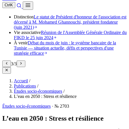
Ctrl
K
Distinction
Le statut de Président d'honneur de l'association est
décerné à M. Mohamed Ghannouchi, président fondateur
(juin 2021)
Vie associative
Réunion de l'Assemblée Générale Ordinaire du
FIKD le 25 juin 2024
À venir
Débat du mois de juin : le système bancaire de la
Tunisie — situation actuelle, défis et perspectives d'une
stratégie efficace
3
/
3
Accueil
/
Publications
/
Études socio-économiques
/
L’eau en 2050 : Stress et résilience
Études socio-économiques
·
№ 2703
L’eau en 2050 : Stress et résilience