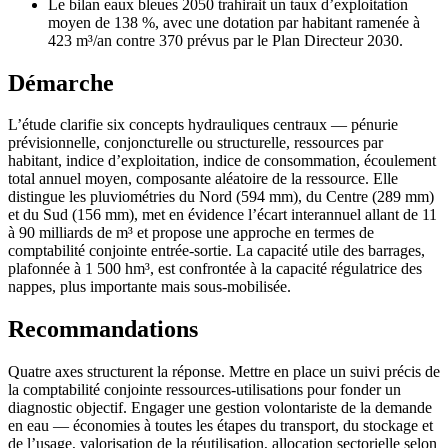
Le bilan eaux bleues 2050 trahirait un taux d’exploitation
moyen de 138 %, avec une dotation par habitant ramenée à
423 m³/an contre 370 prévus par le Plan Directeur 2030.
Démarche
L’étude clarifie six concepts hydrauliques centraux — pénurie
prévisionnelle, conjoncturelle ou structurelle, ressources par
habitant, indice d’exploitation, indice de consommation, écoulement
total annuel moyen, composante aléatoire de la ressource. Elle
distingue les pluviométries du Nord (594 mm), du Centre (289 mm)
et du Sud (156 mm), met en évidence l’écart interannuel allant de 11
à 90 milliards de m³ et propose une approche en termes de
comptabilité conjointe entrée-sortie. La capacité utile des barrages,
plafonnée à 1 500 hm³, est confrontée à la capacité régulatrice des
nappes, plus importante mais sous-mobilisée.
Recommandations
Quatre axes structurent la réponse. Mettre en place un suivi précis de
la comptabilité conjointe ressources-utilisations pour fonder un
diagnostic objectif. Engager une gestion volontariste de la demande
en eau — économies à toutes les étapes du transport, du stockage et
de l’usage, valorisation de la réutilisation, allocation sectorielle selon