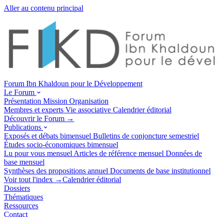
Aller au contenu principal
Forum Ibn Khaldoun pour le Développement
Le Forum
Présentation
Mission
Organisation
Membres et experts
Vie associative
Calendrier éditorial
Découvrir le Forum →
Publications
Exposés et débats
bimensuel
Bulletins de conjoncture
semestriel
Études socio-économiques
bimensuel
Lu pour vous
mensuel
Articles de référence
mensuel
Données de
base
mensuel
Synthèses des propositions
annuel
Documents de base
institutionnel
Voir tout l'index →
Calendrier éditorial
Dossiers
Thématiques
Ressources
Contact