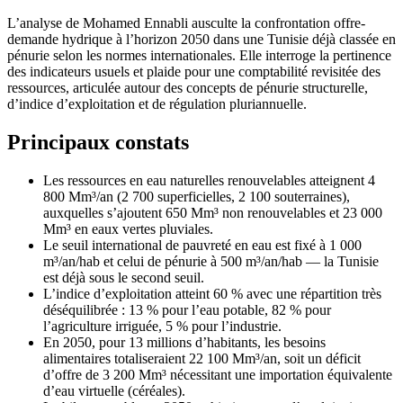
L’analyse de Mohamed Ennabli ausculte la confrontation offre-
demande hydrique à l’horizon 2050 dans une Tunisie déjà classée en
pénurie selon les normes internationales. Elle interroge la pertinence
des indicateurs usuels et plaide pour une comptabilité revisitée des
ressources, articulée autour des concepts de pénurie structurelle,
d’indice d’exploitation et de régulation pluriannuelle.
Principaux constats
Les ressources en eau naturelles renouvelables atteignent 4
800 Mm³/an (2 700 superficielles, 2 100 souterraines),
auxquelles s’ajoutent 650 Mm³ non renouvelables et 23 000
Mm³ en eaux vertes pluviales.
Le seuil international de pauvreté en eau est fixé à 1 000
m³/an/hab et celui de pénurie à 500 m³/an/hab — la Tunisie
est déjà sous le second seuil.
L’indice d’exploitation atteint 60 % avec une répartition très
déséquilibrée : 13 % pour l’eau potable, 82 % pour
l’agriculture irriguée, 5 % pour l’industrie.
En 2050, pour 13 millions d’habitants, les besoins
alimentaires totaliseraient 22 100 Mm³/an, soit un déficit
d’offre de 3 200 Mm³ nécessitant une importation équivalente
d’eau virtuelle (céréales).