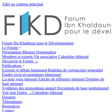
Aller au contenu principal
Forum Ibn Khaldoun pour le Développement
Le Forum
Présentation
Mission
Organisation
Membres et experts
Vie associative
Calendrier éditorial
Découvrir le Forum →
Publications
Exposés et débats
bimensuel
Bulletins de conjoncture
semestriel
Études socio-économiques
bimensuel
Lu pour vous
mensuel
Articles de référence
mensuel
Données de
base
mensuel
Synthèses des propositions
annuel
Documents de base
institutionnel
Voir tout l'index →
Calendrier éditorial
Dossiers
Thématiques
Ressources
Contact