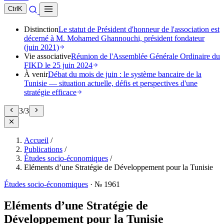
Ctrl
K
Distinction
Le statut de Président d'honneur de l'association est
décerné à M. Mohamed Ghannouchi, président fondateur
(juin 2021)
Vie associative
Réunion de l'Assemblée Générale Ordinaire du
FIKD le 25 juin 2024
À venir
Débat du mois de juin : le système bancaire de la
Tunisie — situation actuelle, défis et perspectives d'une
stratégie efficace
3
/
3
Accueil
/
Publications
/
Études socio-économiques
/
Eléments d’une Stratégie de Développement pour la Tunisie
Études socio-économiques
·
№ 1961
Eléments d’une Stratégie de
Développement pour la Tunisie