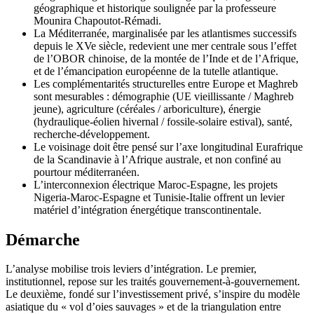
géographique et historique soulignée par la professeure
Mounira Chapoutot-Rémadi.
La Méditerranée, marginalisée par les atlantismes successifs
depuis le XVe siècle, redevient une mer centrale sous l’effet
de l’OBOR chinoise, de la montée de l’Inde et de l’Afrique,
et de l’émancipation européenne de la tutelle atlantique.
Les complémentarités structurelles entre Europe et Maghreb
sont mesurables : démographie (UE vieillissante / Maghreb
jeune), agriculture (céréales / arboriculture), énergie
(hydraulique-éolien hivernal / fossile-solaire estival), santé,
recherche-développement.
Le voisinage doit être pensé sur l’axe longitudinal Eurafrique
de la Scandinavie à l’Afrique australe, et non confiné au
pourtour méditerranéen.
L’interconnexion électrique Maroc-Espagne, les projets
Nigeria-Maroc-Espagne et Tunisie-Italie offrent un levier
matériel d’intégration énergétique transcontinentale.
Démarche
L’analyse mobilise trois leviers d’intégration. Le premier,
institutionnel, repose sur les traités gouvernement-à-gouvernement.
Le deuxième, fondé sur l’investissement privé, s’inspire du modèle
asiatique du « vol d’oies sauvages » et de la triangulation entre