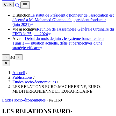
Ctrl
K
Distinction
Le statut de Président d'honneur de l'association est
décerné à M. Mohamed Ghannouchi, président fondateur
(juin 2021)
Vie associative
Réunion de l'Assemblée Générale Ordinaire du
FIKD le 25 juin 2024
À venir
Débat du mois de juin : le système bancaire de la
Tunisie — situation actuelle, défis et perspectives d'une
stratégie efficace
3
/
3
Accueil
/
Publications
/
Études socio-économiques
/
LES RELATIONS EURO-MAGHREBINE, EURO-
MEDITERRANEENNE ET EURAFRICAINE
Études socio-économiques
·
№ 1160
LES RELATIONS EURO-