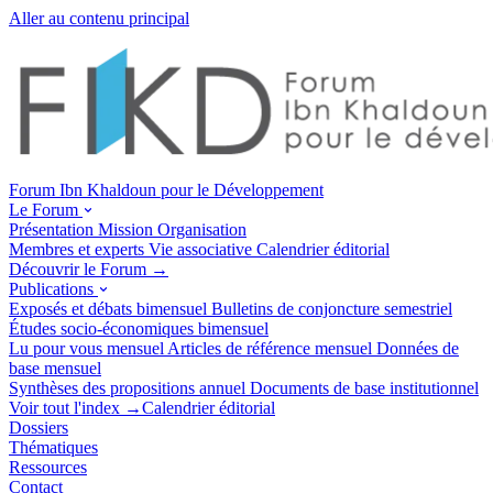
Aller au contenu principal
Forum Ibn Khaldoun pour le Développement
Le Forum
Présentation
Mission
Organisation
Membres et experts
Vie associative
Calendrier éditorial
Découvrir le Forum →
Publications
Exposés et débats
bimensuel
Bulletins de conjoncture
semestriel
Études socio-économiques
bimensuel
Lu pour vous
mensuel
Articles de référence
mensuel
Données de
base
mensuel
Synthèses des propositions
annuel
Documents de base
institutionnel
Voir tout l'index →
Calendrier éditorial
Dossiers
Thématiques
Ressources
Contact