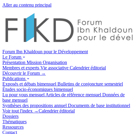
Aller au contenu principal
Forum Ibn Khaldoun pour le Développement
Le Forum
Présentation
Mission
Organisation
Membres et experts
Vie associative
Calendrier éditorial
Découvrir le Forum →
Publications
Exposés et débats
bimensuel
Bulletins de conjoncture
semestriel
Études socio-économiques
bimensuel
Lu pour vous
mensuel
Articles de référence
mensuel
Données de
base
mensuel
Synthèses des propositions
annuel
Documents de base
institutionnel
Voir tout l'index →
Calendrier éditorial
Dossiers
Thématiques
Ressources
Contact