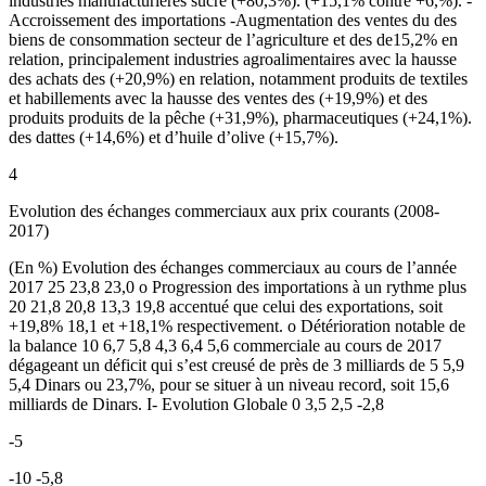
industries manufacturières sucre (+80,3%). (+15,1% contre +6,%). -
Accroissement des importations -Augmentation des ventes du des
biens de consommation secteur de l’agriculture et des de15,2% en
relation, principalement industries agroalimentaires avec la hausse
des achats des (+20,9%) en relation, notamment produits de textiles
et habillements avec la hausse des ventes des (+19,9%) et des
produits produits de la pêche (+31,9%), pharmaceutiques (+24,1%).
des dattes (+14,6%) et d’huile d’olive (+15,7%).
4
Evolution des échanges commerciaux aux prix courants (2008-
2017)
(En %) Evolution des échanges commerciaux au cours de l’année
2017 25 23,8 23,0 o Progression des importations à un rythme plus
20 21,8 20,8 13,3 19,8 accentué que celui des exportations, soit
+19,8% 18,1 et +18,1% respectivement. o Détérioration notable de
la balance 10 6,7 5,8 4,3 6,4 5,6 commerciale au cours de 2017
dégageant un déficit qui s’est creusé de près de 3 milliards de 5 5,9
5,4 Dinars ou 23,7%, pour se situer à un niveau record, soit 15,6
milliards de Dinars. I- Evolution Globale 0 3,5 2,5 -2,8
-5
-10 -5,8