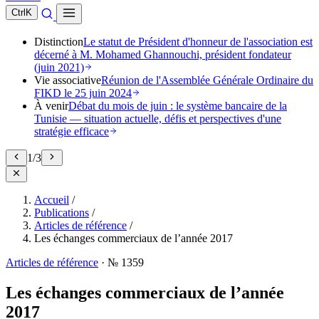
Ctrl
K
Distinction
Le statut de Président d'honneur de l'association est
décerné à M. Mohamed Ghannouchi, président fondateur
(juin 2021)
Vie associative
Réunion de l'Assemblée Générale Ordinaire du
FIKD le 25 juin 2024
À venir
Débat du mois de juin : le système bancaire de la
Tunisie — situation actuelle, défis et perspectives d'une
stratégie efficace
1
/
3
Accueil
/
Publications
/
Articles de référence
/
Les échanges commerciaux de l’année 2017
Articles de référence
·
№ 1359
Les échanges commerciaux de l’année
2017