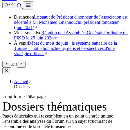
Ctrl
K
Distinction
Le statut de Président d'honneur de l'association est
décerné à M. Mohamed Ghannouchi, président fondateur
(juin 2021)
Vie associative
Réunion de l'Assemblée Générale Ordinaire du
FIKD le 25 juin 2024
À venir
Débat du mois de juin : le système bancaire de la
Tunisie — situation actuelle, défis et perspectives d'une
stratégie efficace
3
/
3
Accueil
/
Dossiers
Long-form · Pillar pages
Dossiers thématiques
Pages éditoriales qui rassemblent en un point d'entrée unique
l'ensemble des analyses du Forum sur un sujet structurant de
l'économie et de la société tunisiennes.