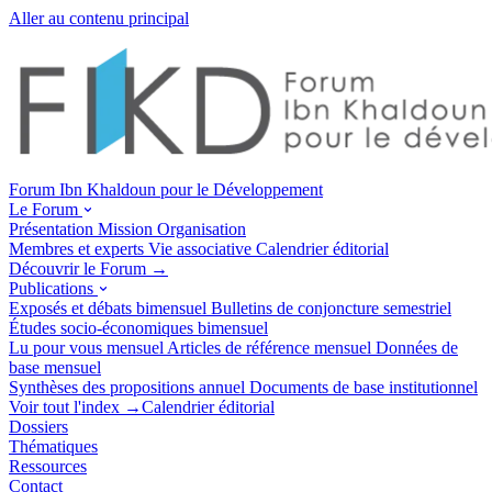
Aller au contenu principal
Forum Ibn Khaldoun pour le Développement
Le Forum
Présentation
Mission
Organisation
Membres et experts
Vie associative
Calendrier éditorial
Découvrir le Forum →
Publications
Exposés et débats
bimensuel
Bulletins de conjoncture
semestriel
Études socio-économiques
bimensuel
Lu pour vous
mensuel
Articles de référence
mensuel
Données de
base
mensuel
Synthèses des propositions
annuel
Documents de base
institutionnel
Voir tout l'index →
Calendrier éditorial
Dossiers
Thématiques
Ressources
Contact