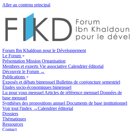
Aller au contenu principal
Forum Ibn Khaldoun pour le Développement
Le Forum
Présentation
Mission
Organisation
Membres et experts
Vie associative
Calendrier éditorial
Découvrir le Forum →
Publications
Exposés et débats
bimensuel
Bulletins de conjoncture
semestriel
Études socio-économiques
bimensuel
Lu pour vous
mensuel
Articles de référence
mensuel
Données de
base
mensuel
Synthèses des propositions
annuel
Documents de base
institutionnel
Voir tout l'index →
Calendrier éditorial
Dossiers
Thématiques
Ressources
Contact