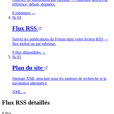
référence, débats, données.
8 rubriques
→
№ 04
Flux RSS
Suivez les publications du Forum dans votre lecteur RSS —
flux global ou par rubrique.
9 flux disponibles
→
№ 05
Plan du site
Sitemap XML structuré pour les moteurs de recherche et la
navigation alternative.
XML
→
Flux RSS détaillés
9 flux