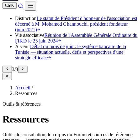
Ctrl
K
Distinction
Le statut de Président d'honneur de l'association est
décerné à M. Mohamed Ghannouchi, président fondateur
(juin 2021)
Vie associative
Réunion de l'Assemblée Générale Ordinaire du
FIKD le 25 juin 2024
À venir
Débat du mois de juin : le système bancaire de la
Tunisie — situation actuelle, défis et perspectives d'une
stratégie efficace
3
/
3
Accueil
/
Ressources
Outils & références
Ressources
Outils de consultation du corpus du Forum et sources de référence