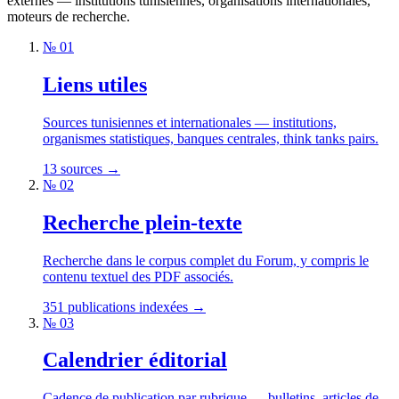
externes — institutions tunisiennes, organisations internationales,
moteurs de recherche.
№ 01
Liens utiles
Sources tunisiennes et internationales — institutions,
organismes statistiques, banques centrales, think tanks pairs.
13 sources
→
№ 02
Recherche plein-texte
Recherche dans le corpus complet du Forum, y compris le
contenu textuel des PDF associés.
351 publications indexées
→
№ 03
Calendrier éditorial
Cadence de publication par rubrique — bulletins, articles de