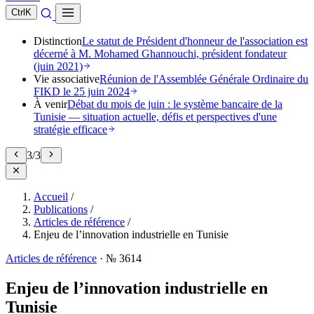
Ctrl
K
Distinction
Le statut de Président d'honneur de l'association est
décerné à M. Mohamed Ghannouchi, président fondateur
(juin 2021)
Vie associative
Réunion de l'Assemblée Générale Ordinaire du
FIKD le 25 juin 2024
À venir
Débat du mois de juin : le système bancaire de la
Tunisie — situation actuelle, défis et perspectives d'une
stratégie efficace
1
/
3
Accueil
/
Publications
/
Articles de référence
/
Enjeu de l’innovation industrielle en Tunisie
Articles de référence
·
№ 3614
Enjeu de l’innovation industrielle en
Tunisie