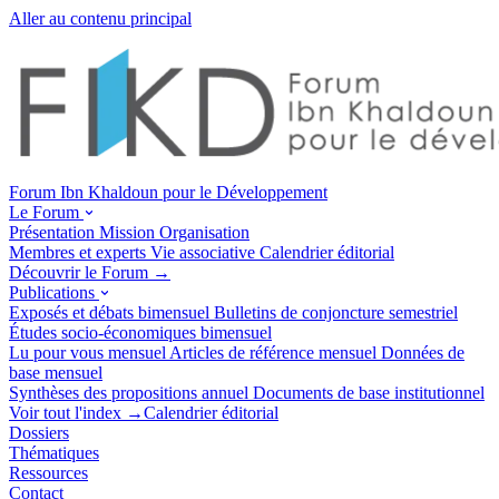
Aller au contenu principal
Forum Ibn Khaldoun pour le Développement
Le Forum
Présentation
Mission
Organisation
Membres et experts
Vie associative
Calendrier éditorial
Découvrir le Forum →
Publications
Exposés et débats
bimensuel
Bulletins de conjoncture
semestriel
Études socio-économiques
bimensuel
Lu pour vous
mensuel
Articles de référence
mensuel
Données de
base
mensuel
Synthèses des propositions
annuel
Documents de base
institutionnel
Voir tout l'index →
Calendrier éditorial
Dossiers
Thématiques
Ressources
Contact