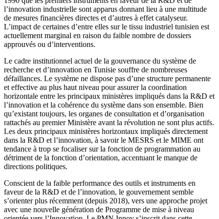
1990 que les premiers instruments en faveur de la R&D et de
l’innovation industrielle sont apparus donnant lieu à une multitude
de mesures financières directes et d’autres à effet catalyseur.
L’impact de certaines d’entre elles sur le tissu industriel tunisien est
actuellement marginal en raison du faible nombre de dossiers
approuvés ou d’interventions.
Le cadre institutionnel actuel de la gouvernance du système de
recherche et d’innovation en Tunisie souffre de nombreuses
défaillances. Le système ne dispose pas d’une structure permanente
et effective au plus haut niveau pour assurer la coordination
horizontale entre les principaux ministères impliqués dans la R&D et
l’innovation et la cohérence du système dans son ensemble. Bien
qu’existant toujours, les organes de consultation et d’organisation
rattachés au premier Ministère avant la révolution ne sont plus actifs.
Les deux principaux ministères horizontaux impliqués directement
dans la R&D et l’innovation, à savoir le MESRS et le MIME ont
tendance à trop se focaliser sur la fonction de programmation au
détriment de la fonction d’orientation, accentuant le manque de
directions politiques.
Conscient de la faible performance des outils et instruments en
faveur de la R&D et de l’innovation, le gouvernement semble
s’orienter plus récemment (depuis 2018), vers une approche projet
avec une nouvelle génération de Programme de mise à niveau
orientée vers l’Innovation. Le PMN Innov s’inscrit dans cette