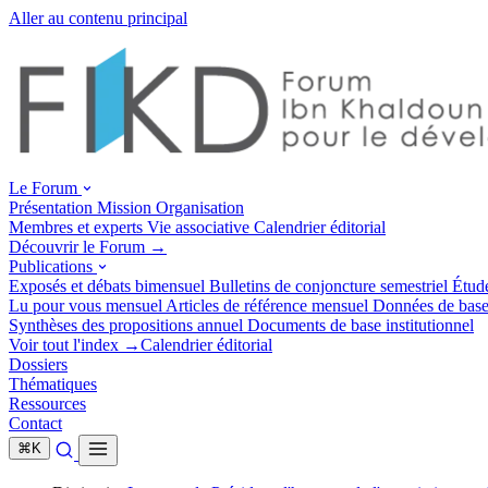
Aller au contenu principal
Le Forum
Présentation
Mission
Organisation
Membres et experts
Vie associative
Calendrier éditorial
Découvrir le Forum →
Publications
Exposés et débats
bimensuel
Bulletins de conjoncture
semestriel
Étud
Lu pour vous
mensuel
Articles de référence
mensuel
Données de bas
Synthèses des propositions
annuel
Documents de base
institutionnel
Voir tout l'index →
Calendrier éditorial
Dossiers
Thématiques
Ressources
Contact
⌘
K