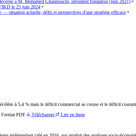
st décerné à M. Mohamed Ghannouchi, président fondateur (juin 2021)
FIKD le 25 juin 2024
 — situation actuelle, défis et perspectives d'une stratégie efficace
écélère à 5,4 % mais le déficit commercial se creuse et le déficit couran
Format
PDF
Télécharger
Lire en ligne
ien indépendant créé en 2016, qui produit des analyses socio-économi