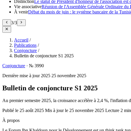
Distinction
Le statut de Président d'honneur de l'association e
Vie associative
Réunion de l'Assemblée Générale Ordinaire du 
À venir
Débat du mois de juin : le système bancaire de la Tunisie
3
/
3
Accueil
/
Publications
/
Conjoncture
/
Bulletin de conjoncture S1 2025
Conjoncture
·
№ 3990
Dernière mise à jour
2025
25 novembre 2025
Bulletin de conjoncture S1 2025
Au premier semestre 2025, la croissance accélère à 2,4 %, l'inflation d
Publié le
25 août 2025
Mis à jour le
25 novembre 2025
Lecture
2 min
À propos
Le Forum Ibn Khaldoun pour le Développement est un think tank tunis