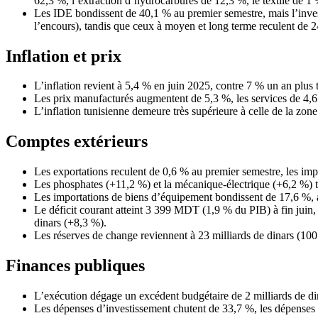
62,3 %, l’extraction d’hydrocarbures de 12,3 %, le textile de 1 
Les IDE bondissent de 40,1 % au premier semestre, mais l’inve
l’encours), tandis que ceux à moyen et long terme reculent de
Inflation et prix
L’inflation revient à 5,4 % en juin 2025, contre 7 % un an plus t
Les prix manufacturés augmentent de 5,3 %, les services de 4,6 %
L’inflation tunisienne demeure très supérieure à celle de la zon
Comptes extérieurs
Les exportations reculent de 0,6 % au premier semestre, les imp
Les phosphates (+11,2 %) et la mécanique-électrique (+6,2 %) ti
Les importations de biens d’équipement bondissent de 17,6 %, 
Le déficit courant atteint 3 399 MDT (1,9 % du PIB) à fin juin,
dinars (+8,3 %).
Les réserves de change reviennent à 23 milliards de dinars (100 
Finances publiques
L’exécution dégage un excédent budgétaire de 2 milliards de dina
Les dépenses d’investissement chutent de 33,7 %, les dépenses de