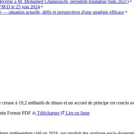
st décerné à M. Mohamed Ghannouchi, président fondateur (juin 2021)
FIKD le 25 juin 2024
 — situation actuelle, défis et perspectives d'une stratégie efficace
e creuse à 19,2 milliards de dinars et un accord de principe est conclu av
min
Format
PDF
Télécharger
Lire en ligne
ien indépendant créé en 2016, qui produit des analyses socio-économi