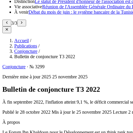
Distinction
Le statut de Président d'honneur de l'association e
Vie associative
Réunion de l'Assemblée Générale Ordinaire du 
À venir
Débat du mois de juin : le système bancaire de la Tunisie
3
/
3
Accueil
/
Publications
/
Conjoncture
/
Bulletin de conjoncture T3 2022
Conjoncture
·
№ 3299
Dernière mise à jour
2025
25 novembre 2025
Bulletin de conjoncture T3 2022
À fin septembre 2022, l'inflation atteint 9,1 %, le déficit commercial s
Publié le
28 octobre 2022
Mis à jour le
25 novembre 2025
Lecture
2 
À propos
Le Forum Ibn Khaldoun pour le Développement est un think tank tunis