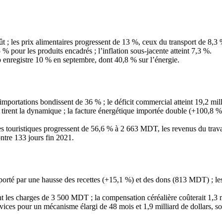
ût ; les prix alimentaires progressent de 13 %, ceux du transport de 8,
% pour les produits encadrés ; l’inflation sous-jacente atteint 7,3 %.
o enregistre 10 % en septembre, dont 40,8 % sur l’énergie.
mportations bondissent de 36 % ; le déficit commercial atteint 19,2 mill
tirent la dynamique ; la facture énergétique importée double (+100,8 %
ttes touristiques progressent de 56,6 % à 2 663 MDT, les revenus du trav
ntre 133 jours fin 2021.
 porté par une hausse des recettes (+15,1 %) et des dons (813 MDT) ; 
nt les charges de 3 500 MDT ; la compensation céréalière coûterait 1,3 
ices pour un mécanisme élargi de 48 mois et 1,9 milliard de dollars, s