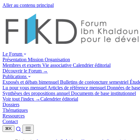
Aller au contenu principal
Le Forum
Présentation
Mission
Organisation
Membres et experts
Vie associative
Calendrier éditorial
Découvrir le Forum →
Publications
Exposés et débats
bimensuel
Bulletins de conjoncture
semestriel
Étud
Lu pour vous
mensuel
Articles de référence
mensuel
Données de bas
Synthèses des propositions
annuel
Documents de base
institutionnel
Voir tout l'index →
Calendrier éditorial
Dossiers
Thématiques
Ressources
Contact
⌘
K