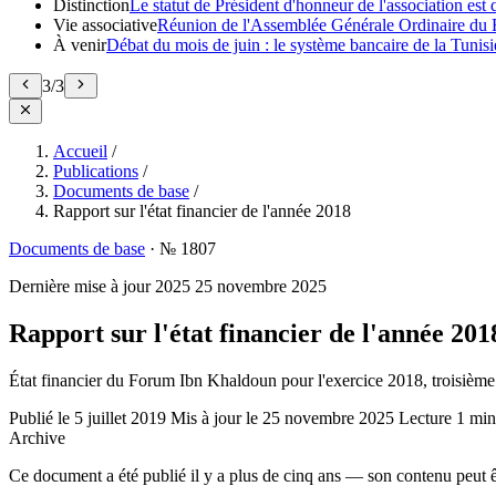
Distinction
Le statut de Président d'honneur de l'association e
Vie associative
Réunion de l'Assemblée Générale Ordinaire du 
À venir
Débat du mois de juin : le système bancaire de la Tunisie
3
/
3
Accueil
/
Publications
/
Documents de base
/
Rapport sur l'état financier de l'année 2018
Documents de base
·
№ 1807
Dernière mise à jour
2025
25 novembre 2025
Rapport sur l'état financier de l'année 201
État financier du Forum Ibn Khaldoun pour l'exercice 2018, troisième
Publié le
5 juillet 2019
Mis à jour le
25 novembre 2025
Lecture
1 min
Archive
Ce document a été publié il y a plus de cinq ans — son contenu peut ê