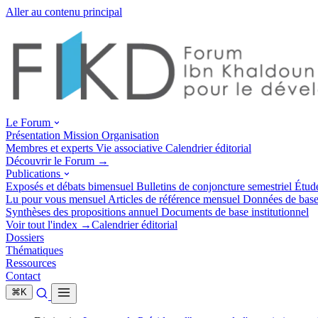
Aller au contenu principal
Le Forum
Présentation
Mission
Organisation
Membres et experts
Vie associative
Calendrier éditorial
Découvrir le Forum →
Publications
Exposés et débats
bimensuel
Bulletins de conjoncture
semestriel
Étud
Lu pour vous
mensuel
Articles de référence
mensuel
Données de bas
Synthèses des propositions
annuel
Documents de base
institutionnel
Voir tout l'index →
Calendrier éditorial
Dossiers
Thématiques
Ressources
Contact
⌘
K