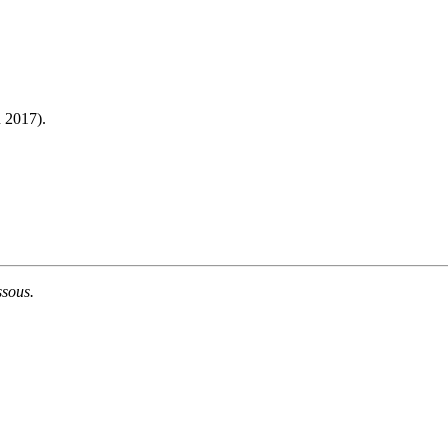
.
n 2017).
ssous.