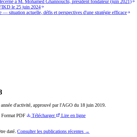
st décerné à M. Mohamed Ghannouchi, président fondateur (juin 2021)
FIKD le 25 juin 2024
 — situation actuelle, défis et perspectives d'une stratégie efficace
8
 année d'activité, approuvé par l'AGO du 18 juin 2019.
Format
PDF
Télécharger
Lire en ligne
tre daté.
Consulter les publications récentes →