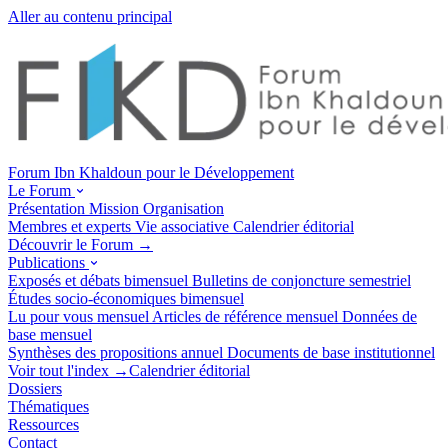
Aller au contenu principal
Forum Ibn Khaldoun pour le Développement
Le Forum
Présentation
Mission
Organisation
Membres et experts
Vie associative
Calendrier éditorial
Découvrir le Forum →
Publications
Exposés et débats
bimensuel
Bulletins de conjoncture
semestriel
Études socio-économiques
bimensuel
Lu pour vous
mensuel
Articles de référence
mensuel
Données de
base
mensuel
Synthèses des propositions
annuel
Documents de base
institutionnel
Voir tout l'index →
Calendrier éditorial
Dossiers
Thématiques
Ressources
Contact