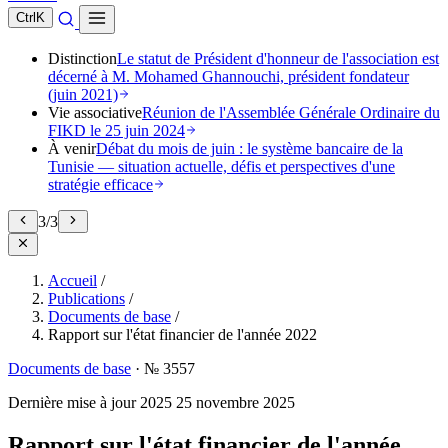
Ctrl
K
Distinction
Le statut de Président d'honneur de l'association est
décerné à M. Mohamed Ghannouchi, président fondateur
(juin 2021)
Vie associative
Réunion de l'Assemblée Générale Ordinaire du
FIKD le 25 juin 2024
À venir
Débat du mois de juin : le système bancaire de la
Tunisie — situation actuelle, défis et perspectives d'une
stratégie efficace
3
/
3
Accueil
/
Publications
/
Documents de base
/
Rapport sur l'état financier de l'année 2022
Documents de base
·
№ 3557
Dernière mise à jour
2025
25 novembre 2025
Rapport sur l'état financier de l'année