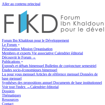
Aller au contenu principal
Forum Ibn Khaldoun pour le Développement
Le Forum
Présentation
Mission
Organisation
Membres et experts
Vie associative
Calendrier éditorial
Découvrir le Forum →
Publications
Exposés et débats
bimensuel
Bulletins de conjoncture
semestriel
Études socio-économiques
bimensuel
Lu pour vous
mensuel
Articles de référence
mensuel
Données de
base
mensuel
Synthèses des propositions
annuel
Documents de base
institutionnel
Voir tout l'index →
Calendrier éditorial
Dossiers
Thématiques
Ressources
Contact