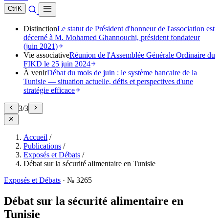
Ctrl
K
Distinction
Le statut de Président d'honneur de l'association est
décerné à M. Mohamed Ghannouchi, président fondateur
(juin 2021)
Vie associative
Réunion de l'Assemblée Générale Ordinaire du
FIKD le 25 juin 2024
À venir
Débat du mois de juin : le système bancaire de la
Tunisie — situation actuelle, défis et perspectives d'une
stratégie efficace
3
/
3
Accueil
/
Publications
/
Exposés et Débats
/
Débat sur la sécurité alimentaire en Tunisie
Exposés et Débats
·
№ 3265
Débat sur la sécurité alimentaire en
Tunisie