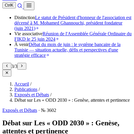
Ctrl
K
Distinction
Le statut de Président d'honneur de l'association est
décerné à M. Mohamed Ghannouchi, président fondateur
(juin 2021)
Vie associative
Réunion de l'Assemblée Générale Ordinaire du
FIKD le 25 juin 2024
À venir
Débat du mois de juin : le système bancaire de la
Tunisie — situation actuelle, défis et perspectives d'une
stratégie efficace
3
/
3
Accueil
/
Publications
/
Exposés et Débats
/
Débat sur Les « ODD 2030 » : Genèse, attentes et pertinence
Exposés et Débats
·
№ 3602
Débat sur Les « ODD 2030 » : Genèse,
attentes et pertinence