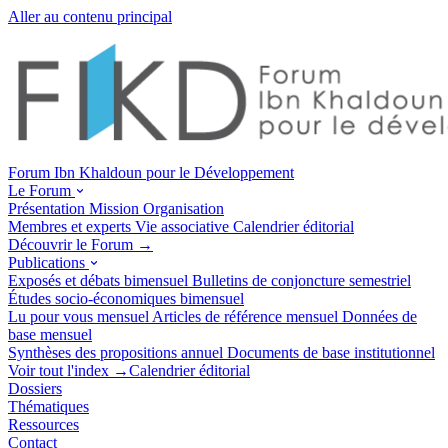
Aller au contenu principal
Forum Ibn Khaldoun pour le Développement
Le Forum
Présentation
Mission
Organisation
Membres et experts
Vie associative
Calendrier éditorial
Découvrir le Forum →
Publications
Exposés et débats
bimensuel
Bulletins de conjoncture
semestriel
Études socio-économiques
bimensuel
Lu pour vous
mensuel
Articles de référence
mensuel
Données de
base
mensuel
Synthèses des propositions
annuel
Documents de base
institutionnel
Voir tout l'index →
Calendrier éditorial
Dossiers
Thématiques
Ressources
Contact