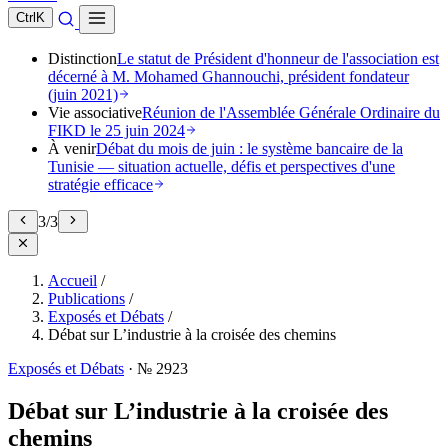
Ctrl
K
Distinction
Le statut de Président d'honneur de l'association est
décerné à M. Mohamed Ghannouchi, président fondateur
(juin 2021)
Vie associative
Réunion de l'Assemblée Générale Ordinaire du
FIKD le 25 juin 2024
À venir
Débat du mois de juin : le système bancaire de la
Tunisie — situation actuelle, défis et perspectives d'une
stratégie efficace
1
/
3
Accueil
/
Publications
/
Exposés et Débats
/
Débat sur L’industrie à la croisée des chemins
Exposés et Débats
·
№ 2923
Débat sur L’industrie à la croisée des
chemins