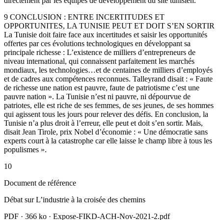
directement par les équipes de développement du site tunisien.
9 CONCLUSION : ENTRE INCERTITUDES ET
OPPORTUNITES, LA TUNISIE PEUT ET DOIT S’EN SORTIR
La Tunisie doit faire face aux incertitudes et saisir les opportunités
offertes par ces évolutions technologiques en développant sa
principale richesse : L’existence de milliers d’entrepreneurs de
niveau international, qui connaissent parfaitement les marchés
mondiaux, les technologies…et de centaines de milliers d’employés
et de cadres aux compétences reconnues. Talleyrand disait : « Faute
de richesse une nation est pauvre, faute de patriotisme c’est une
pauvre nation ». La Tunisie n’est ni pauvre, ni dépourvue de
patriotes, elle est riche de ses femmes, de ses jeunes, de ses hommes
qui agissent tous les jours pour relever des défis. En conclusion, la
Tunisie n’a plus droit à l’erreur, elle peut et doit s’en sortir. Mais,
disait Jean Tirole, prix Nobel d’économie : « Une démocratie sans
experts court à la catastrophe car elle laisse le champ libre à tous les
populismes ».
10
Document de référence
Débat sur L’industrie à la croisée des chemins
PDF
·
366 ko
·
Expose-FIKD-ACH-Nov-2021-2.pdf