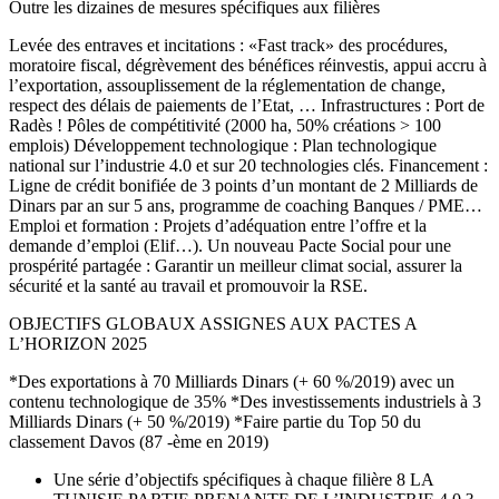
Outre les dizaines de mesures spécifiques aux filières
Levée des entraves et incitations : «Fast track» des procédures,
moratoire fiscal, dégrèvement des bénéfices réinvestis, appui accru à
l’exportation, assouplissement de la réglementation de change,
respect des délais de paiements de l’Etat, … Infrastructures : Port de
Radès ! Pôles de compétitivité (2000 ha, 50% créations > 100
emplois) Développement technologique : Plan technologique
national sur l’industrie 4.0 et sur 20 technologies clés. Financement :
Ligne de crédit bonifiée de 3 points d’un montant de 2 Milliards de
Dinars par an sur 5 ans, programme de coaching Banques / PME…
Emploi et formation : Projets d’adéquation entre l’offre et la
demande d’emploi (Elif…). Un nouveau Pacte Social pour une
prospérité partagée : Garantir un meilleur climat social, assurer la
sécurité et la santé au travail et promouvoir la RSE.
OBJECTIFS GLOBAUX ASSIGNES AUX PACTES A
L’HORIZON 2025
*Des exportations à 70 Milliards Dinars (+ 60 %/2019) avec un
contenu technologique de 35% *Des investissements industriels à 3
Milliards Dinars (+ 50 %/2019) *Faire partie du Top 50 du
classement Davos (87 -ème en 2019)
Une série d’objectifs spécifiques à chaque filière 8 LA