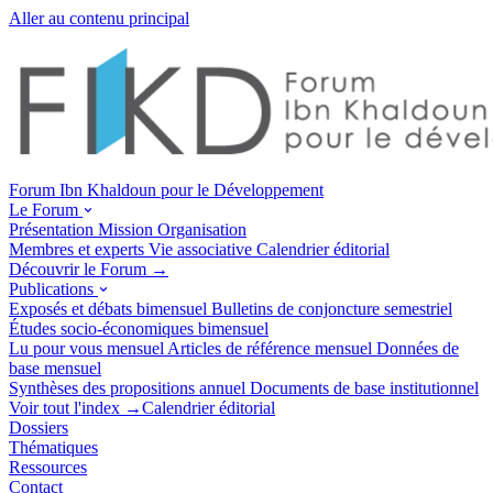
Aller au contenu principal
Forum Ibn Khaldoun pour le Développement
Le Forum
Présentation
Mission
Organisation
Membres et experts
Vie associative
Calendrier éditorial
Découvrir le Forum →
Publications
Exposés et débats
bimensuel
Bulletins de conjoncture
semestriel
Études socio-économiques
bimensuel
Lu pour vous
mensuel
Articles de référence
mensuel
Données de
base
mensuel
Synthèses des propositions
annuel
Documents de base
institutionnel
Voir tout l'index →
Calendrier éditorial
Dossiers
Thématiques
Ressources
Contact