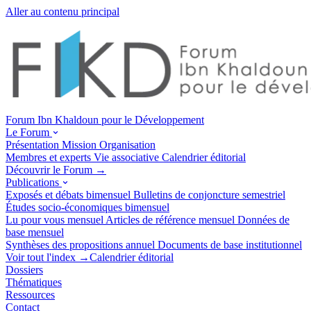
Aller au contenu principal
Forum Ibn Khaldoun pour le Développement
Le Forum
Présentation
Mission
Organisation
Membres et experts
Vie associative
Calendrier éditorial
Découvrir le Forum →
Publications
Exposés et débats
bimensuel
Bulletins de conjoncture
semestriel
Études socio-économiques
bimensuel
Lu pour vous
mensuel
Articles de référence
mensuel
Données de
base
mensuel
Synthèses des propositions
annuel
Documents de base
institutionnel
Voir tout l'index →
Calendrier éditorial
Dossiers
Thématiques
Ressources
Contact