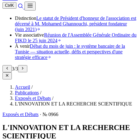
Ctrl
K
Distinction
Le statut de Président d'honneur de l'association est
décerné à M. Mohamed Ghannouchi, président fondateur
(juin 2021)
Vie associative
Réunion de l'Assemblée Générale Ordinaire du
FIKD le 25 juin 2024
À venir
Débat du mois de juin : le système bancaire de la
Tunisie — situation actuelle, défis et perspectives d'une
stratégie efficace
3
/
3
Accueil
/
Publications
/
Exposés et Débats
/
L'INNOVATION ET LA RECHERCHE SCIENTIFIQUE
Exposés et Débats
·
№ 0966
L'INNOVATION ET LA RECHERCHE
SCIENTIFIQUE