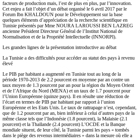
facteurs de production mais, l’est de plus en plus, par l’innovation.
Cet enjeu a fait l’objet d’un débat organisé le 6 avril 2017 par le
Forum Ibn KHALDOUN pour le Développement sur la base
quelques éléments d’appréciation de la recherche scientifique en
Tunisie présentés par Mme NOURA LAROUSSI BEN LAZREG
ancienne Président Directeur Général de l’Institut National de
Normalisation et de la Propriété Intellectuelle (INNORPI).
Les grandes lignes de la présentation introductive au débat
La Tunisie a des difficultés pour accéder au statut des pays à revenu
élevé
Le PIB par habitant a augmenté en Tunisie tout au long de la
période 1970-2013 de 2.2 pourcent en moyenne par an contre un
taux moyen de 1.3 pourcent par an pour la région du Moyen Orient
et de l’Afrique du Nord (MENA) et un taux de 1.7 pourcent pour
l’Union Européenne (quinze pays). Il en résulte une réduction de
l’écart en termes de PIB par habitant par rapport à l’union
Européenne et les Etats Unis. Le taux de rattrapage n’est, cependant,
que de 1.2 pourcent par an, bien inférieur à celui d’autres pays de la
même classe tels que l’Indonésie (1.8 pourcent), la Malaisie (2.1
pourcent) et la Thaïlande (2.4 pourcent) L’OCDE et la Banque
mondiale situent, de leur côté, la Tunisie parmi les pays « tombés
dans le piège des revenus intermédiaires » dans la mesure où elle a