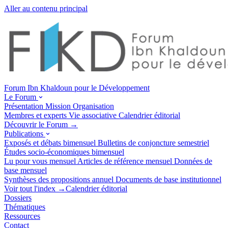
Aller au contenu principal
Forum Ibn Khaldoun pour le Développement
Le Forum
Présentation
Mission
Organisation
Membres et experts
Vie associative
Calendrier éditorial
Découvrir le Forum →
Publications
Exposés et débats
bimensuel
Bulletins de conjoncture
semestriel
Études socio-économiques
bimensuel
Lu pour vous
mensuel
Articles de référence
mensuel
Données de
base
mensuel
Synthèses des propositions
annuel
Documents de base
institutionnel
Voir tout l'index →
Calendrier éditorial
Dossiers
Thématiques
Ressources
Contact