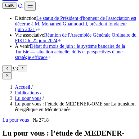
Ctrl
K
Distinction
Le statut de Président d'honneur de l'association est
décerné à M. Mohamed Ghannouchi, président fondateur
(juin 2021)
Vie associative
Réunion de l'Assemblée Générale Ordinaire du
FIKD le 25 juin 2024
À venir
Débat du mois de juin : le système bancaire de la
Tunisie — situation actuelle, défis et perspectives d'une
stratégie efficace
3
/
3
Accueil
/
Publications
/
Lu pour vous
/
Lu pour vous : l’étude de MEDENER-OME sur La transition
énergétique en Méditerranée
Lu pour vous
·
№ 2718
Lu pour vous : l’étude de MEDENER-