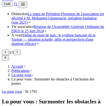
Ctrl
K
Distinction
Le statut de Président d'honneur de l'association est
décerné à M. Mohamed Ghannouchi, président fondateur
(juin 2021)
Vie associative
Réunion de l'Assemblée Générale Ordinaire du
FIKD le 25 juin 2024
À venir
Débat du mois de juin : le système bancaire de la
Tunisie — situation actuelle, défis et perspectives d'une
stratégie efficace
3
/
3
Accueil
/
Publications
/
Lu pour vous
/
Lu pour vous : Surmonter les obstacles à l’inclusion des
jeunes
Lu pour vous
·
№ 1792
Lu pour vous : Surmonter les obstacles à