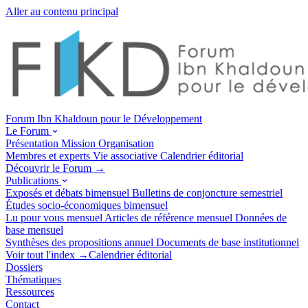
Aller au contenu principal
Forum Ibn Khaldoun pour le Développement
Le Forum
Présentation
Mission
Organisation
Membres et experts
Vie associative
Calendrier éditorial
Découvrir le Forum →
Publications
Exposés et débats
bimensuel
Bulletins de conjoncture
semestriel
Études socio-économiques
bimensuel
Lu pour vous
mensuel
Articles de référence
mensuel
Données de
base
mensuel
Synthèses des propositions
annuel
Documents de base
institutionnel
Voir tout l'index →
Calendrier éditorial
Dossiers
Thématiques
Ressources
Contact