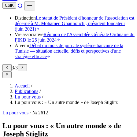
Ctrl
K
Distinction
Le statut de Président d'honneur de l'association est
décerné à M. Mohamed Ghannouchi, président fondateur
(juin 2021)
Vie associative
Réunion de l'Assemblée Générale Ordinaire du
FIKD le 25 juin 2024
À venir
Débat du mois de juin : le système bancaire de la
Tunisie — situation actuelle, défis et perspectives d'une
stratégie efficace
3
/
3
Accueil
/
Publications
/
Lu pour vous
/
Lu pour vous : « Un autre monde » de Joseph Stiglitz
Lu pour vous
·
№ 2612
Lu pour vous : « Un autre monde » de
Joseph Stiglitz