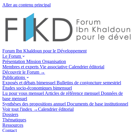
Aller au contenu principal
Forum Ibn Khaldoun pour le Développement
Le Forum
Présentation
Mission
Organisation
Membres et experts
Vie associative
Calendrier éditorial
Découvrir le Forum →
Publications
Exposés et débats
bimensuel
Bulletins de conjoncture
semestriel
Études socio-économiques
bimensuel
Lu pour vous
mensuel
Articles de référence
mensuel
Données de
base
mensuel
Synthèses des propositions
annuel
Documents de base
institutionnel
Voir tout l'index →
Calendrier éditorial
Dossiers
Thématiques
Ressources
Contact