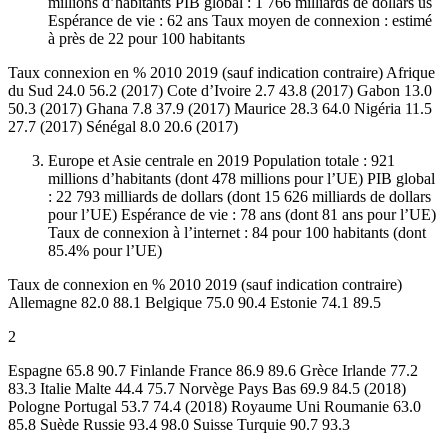
millions d’habitants PIB global : 1 766 milliards de dollars us
Espérance de vie : 62 ans Taux moyen de connexion : estimé
à près de 22 pour 100 habitants
Taux connexion en % 2010 2019 (sauf indication contraire) Afrique
du Sud 24.0 56.2 (2017) Cote d’Ivoire 2.7 43.8 (2017) Gabon 13.0
50.3 (2017) Ghana 7.8 37.9 (2017) Maurice 28.3 64.0 Nigéria 11.5
27.7 (2017) Sénégal 8.0 20.6 (2017)
Europe et Asie centrale en 2019 Population totale : 921
millions d’habitants (dont 478 millions pour l’UE) PIB global
: 22 793 milliards de dollars (dont 15 626 milliards de dollars
pour l’UE) Espérance de vie : 78 ans (dont 81 ans pour l’UE)
Taux de connexion à l’internet : 84 pour 100 habitants (dont
85.4% pour l’UE)
Taux de connexion en % 2010 2019 (sauf indication contraire)
Allemagne 82.0 88.1 Belgique 75.0 90.4 Estonie 74.1 89.5
2
Espagne 65.8 90.7 Finlande France 86.9 89.6 Grèce Irlande 77.2
83.3 Italie Malte 44.4 75.7 Norvège Pays Bas 69.9 84.5 (2018)
Pologne Portugal 53.7 74.4 (2018) Royaume Uni Roumanie 63.0
85.8 Suède Russie 93.4 98.0 Suisse Turquie 90.7 93.3