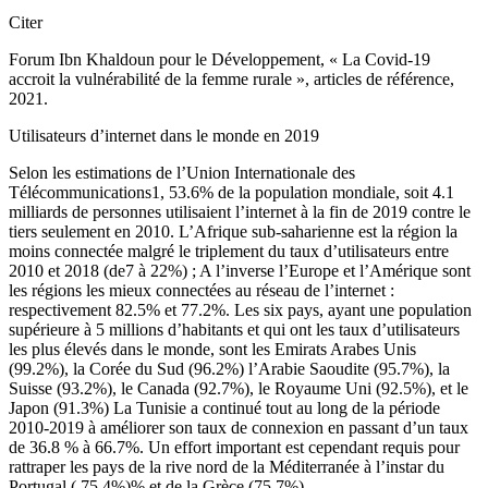
Citer
Forum Ibn Khaldoun pour le Développement, « La Covid-19
accroit la vulnérabilité de la femme rurale », articles de référence,
2021.
Utilisateurs d’internet dans le monde en 2019
Selon les estimations de l’Union Internationale des
Télécommunications1, 53.6% de la population mondiale, soit 4.1
milliards de personnes utilisaient l’internet à la fin de 2019 contre le
tiers seulement en 2010. L’Afrique sub-saharienne est la région la
moins connectée malgré le triplement du taux d’utilisateurs entre
2010 et 2018 (de7 à 22%) ; A l’inverse l’Europe et l’Amérique sont
les régions les mieux connectées au réseau de l’internet :
respectivement 82.5% et 77.2%. Les six pays, ayant une population
supérieure à 5 millions d’habitants et qui ont les taux d’utilisateurs
les plus élevés dans le monde, sont les Emirats Arabes Unis
(99.2%), la Corée du Sud (96.2%) l’Arabie Saoudite (95.7%), la
Suisse (93.2%), le Canada (92.7%), le Royaume Uni (92.5%), et le
Japon (91.3%) La Tunisie a continué tout au long de la période
2010-2019 à améliorer son taux de connexion en passant d’un taux
de 36.8 % à 66.7%. Un effort important est cependant requis pour
rattraper les pays de la rive nord de la Méditerranée à l’instar du
Portugal ( 75.4%)% et de la Grèce (75.7%).