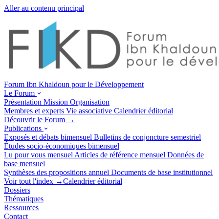
Aller au contenu principal
Forum Ibn Khaldoun pour le Développement
Le Forum
Présentation
Mission
Organisation
Membres et experts
Vie associative
Calendrier éditorial
Découvrir le Forum →
Publications
Exposés et débats
bimensuel
Bulletins de conjoncture
semestriel
Études socio-économiques
bimensuel
Lu pour vous
mensuel
Articles de référence
mensuel
Données de
base
mensuel
Synthèses des propositions
annuel
Documents de base
institutionnel
Voir tout l'index →
Calendrier éditorial
Dossiers
Thématiques
Ressources
Contact