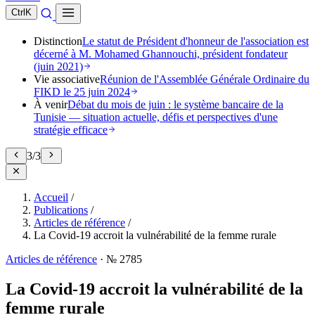
Ctrl
K
Distinction
Le statut de Président d'honneur de l'association est
décerné à M. Mohamed Ghannouchi, président fondateur
(juin 2021)
Vie associative
Réunion de l'Assemblée Générale Ordinaire du
FIKD le 25 juin 2024
À venir
Débat du mois de juin : le système bancaire de la
Tunisie — situation actuelle, défis et perspectives d'une
stratégie efficace
3
/
3
Accueil
/
Publications
/
Articles de référence
/
La Covid-19 accroit la vulnérabilité de la femme rurale
Articles de référence
·
№ 2785
La Covid-19 accroit la vulnérabilité de la
femme rurale