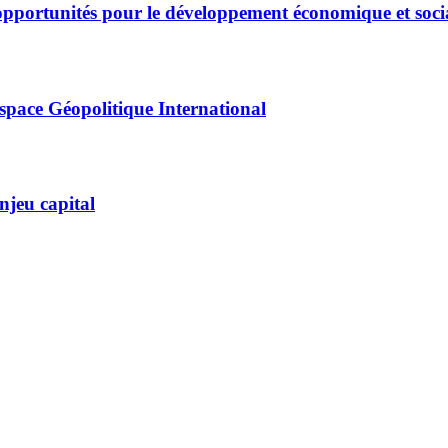
 opportunités pour le développement économique et soci
pace Géopolitique International
njeu capital