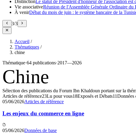
Distinction
Le statut de Président d'honneur de l'association e
Vie associative
Réunion de l'Assemblée Générale Ordinaire du 
À venir
Débat du mois de juin : le système bancaire de la Tunisie
3
/
3
Accueil
/
Thématiques
/
chine
Thématique
·
64 publications
·
2017—2026
Chine
Sélection des publications du Forum Ibn Khaldoun portant sur la thé
Articles de référence
23
Lu pour vous
18
Exposés et Débats
11
Données 
05/06/2026
Articles de référence
Les enjeux du commerce en ligne
05/06/2026
Données de base