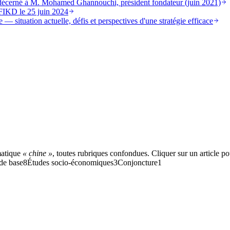
st décerné à M. Mohamed Ghannouchi, président fondateur (juin 2021)
FIKD le 25 juin 2024
 — situation actuelle, défis et perspectives d'une stratégie efficace
matique
« chine »
, toutes rubriques confondues. Cliquer sur un article pou
de base
8
Études socio-économiques
3
Conjoncture
1