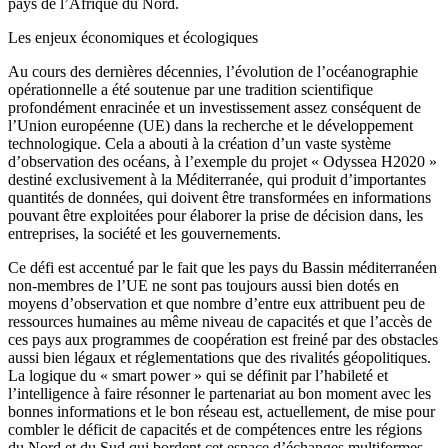
pays de l’Afrique du Nord.
Les enjeux économiques et écologiques
Au cours des dernières décennies, l’évolution de l’océanographie
opérationnelle a été soutenue par une tradition scientifique
profondément enracinée et un investissement assez conséquent de
l’Union européenne (UE) dans la recherche et le développement
technologique. Cela a abouti à la création d’un vaste système
d’observation des océans, à l’exemple du projet « Odyssea H2020 »
destiné exclusivement à la Méditerranée, qui produit d’importantes
quantités de données, qui doivent être transformées en informations
pouvant être exploitées pour élaborer la prise de décision dans, les
entreprises, la société et les gouvernements.
Ce défi est accentué par le fait que les pays du Bassin méditerranéen
non-membres de l’UE ne sont pas toujours aussi bien dotés en
moyens d’observation et que nombre d’entre eux attribuent peu de
ressources humaines au même niveau de capacités et que l’accès de
ces pays aux programmes de coopération est freiné par des obstacles
aussi bien légaux et réglementations que des rivalités géopolitiques.
La logique du « smart power » qui se définit par l’habileté et
l’intelligence à faire résonner le partenariat au bon moment avec les
bonnes informations et le bon réseau est, actuellement, de mise pour
combler le déficit de capacités et de compétences entre les régions
du Nord et du Sud qui bordent cet espace d’échanges multiformes