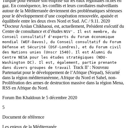
Turquie pour étendre son emprise sur les eaux régionales riches en
gaz. En conséquence, les conflits et leurs corollaires malveillants
autour de la Méditerranée deviennent des problématiques sérieuses
pour le développement d’une coopération renouvelée, apaisée et
équilibrée entre les deux rives Nord et Sud. AC / 9.11. 2020
*Docteur Arslan Chikhaoui, est, actuellement, Président exécutif du
Centre de consultance et d’études
NSV'. Il est membre, du
Conseil consultatif d'experts du Forum économique
mondial (WEF-Davos), du Conseil consultatif du Forum
Défense et Sécurité (DSF-Londres), et du Forum civil
des Nations unies (Unscr 1540). Il est Alumni du
Centre NESA pour les études stratégiques (NDU-
Washington DC). Il est, également, partie prenante
Track II’ : Nouveau
dans divers groupes de travail
Partenariat pour le développement de l’Afrique (Nepad), Sécurité
dans la région méditerranéenne, Afrique du Nord et Sahel, non-
Prolifération des armes de destruction massive dans la région Mena,
RSS en Afrique du Nord.
Forum Ibn Khaldoun le 5 décembre 2020
5
Document de référence
Les enjeux de la Méditerranée