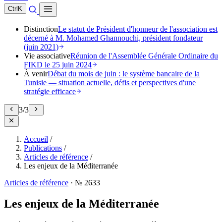
Ctrl
K
Distinction
Le statut de Président d'honneur de l'association est
décerné à M. Mohamed Ghannouchi, président fondateur
(juin 2021)
Vie associative
Réunion de l'Assemblée Générale Ordinaire du
FIKD le 25 juin 2024
À venir
Débat du mois de juin : le système bancaire de la
Tunisie — situation actuelle, défis et perspectives d'une
stratégie efficace
3
/
3
Accueil
/
Publications
/
Articles de référence
/
Les enjeux de la Méditerranée
Articles de référence
·
№ 2633
Les enjeux de la Méditerranée