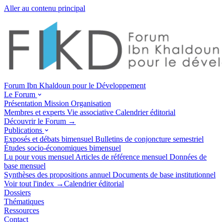
Aller au contenu principal
Forum Ibn Khaldoun pour le Développement
Le Forum
Présentation
Mission
Organisation
Membres et experts
Vie associative
Calendrier éditorial
Découvrir le Forum →
Publications
Exposés et débats
bimensuel
Bulletins de conjoncture
semestriel
Études socio-économiques
bimensuel
Lu pour vous
mensuel
Articles de référence
mensuel
Données de
base
mensuel
Synthèses des propositions
annuel
Documents de base
institutionnel
Voir tout l'index →
Calendrier éditorial
Dossiers
Thématiques
Ressources
Contact