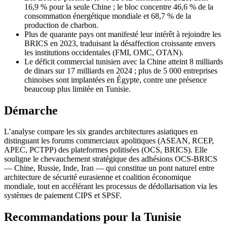
16,9 % pour la seule Chine ; le bloc concentre 46,6 % de la
consommation énergétique mondiale et 68,7 % de la
production de charbon.
Plus de quarante pays ont manifesté leur intérêt à rejoindre les
BRICS en 2023, traduisant la désaffection croissante envers
les institutions occidentales (FMI, OMC, OTAN).
Le déficit commercial tunisien avec la Chine atteint 8 milliards
de dinars sur 17 milliards en 2024 ; plus de 5 000 entreprises
chinoises sont implantées en Égypte, contre une présence
beaucoup plus limitée en Tunisie.
Démarche
L’analyse compare les six grandes architectures asiatiques en
distinguant les forums commerciaux apolitiques (ASEAN, RCEP,
APEC, PCTPP) des plateformes politisées (OCS, BRICS). Elle
souligne le chevauchement stratégique des adhésions OCS-BRICS
— Chine, Russie, Inde, Iran — qui constitue un pont naturel entre
architecture de sécurité eurasienne et coalition économique
mondiale, tout en accélérant les processus de dédollarisation via les
systèmes de paiement CIPS et SPSF.
Recommandations pour la Tunisie