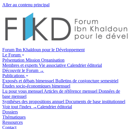
Aller au contenu principal
Forum Ibn Khaldoun pour le Développement
Le Forum
Présentation
Mission
Organisation
Membres et experts
Vie associative
Calendrier éditorial
Découvrir le Forum →
Publications
Exposés et débats
bimensuel
Bulletins de conjoncture
semestriel
Études socio-économiques
bimensuel
Lu pour vous
mensuel
Articles de référence
mensuel
Données de
base
mensuel
Synthèses des propositions
annuel
Documents de base
institutionnel
Voir tout l'index →
Calendrier éditorial
Dossiers
Thématiques
Ressources
Contact