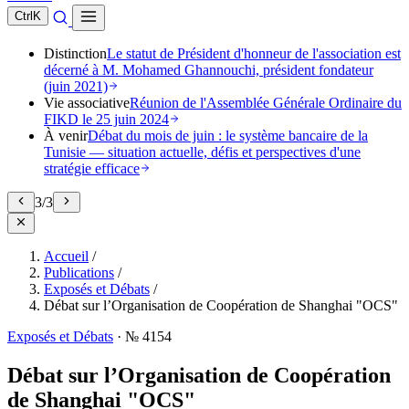
Ctrl
K
Distinction
Le statut de Président d'honneur de l'association est
décerné à M. Mohamed Ghannouchi, président fondateur
(juin 2021)
Vie associative
Réunion de l'Assemblée Générale Ordinaire du
FIKD le 25 juin 2024
À venir
Débat du mois de juin : le système bancaire de la
Tunisie — situation actuelle, défis et perspectives d'une
stratégie efficace
3
/
3
Accueil
/
Publications
/
Exposés et Débats
/
Débat sur l’Organisation de Coopération de Shanghai "OCS"
Exposés et Débats
·
№ 4154
Débat sur l’Organisation de Coopération
de Shanghai "OCS"