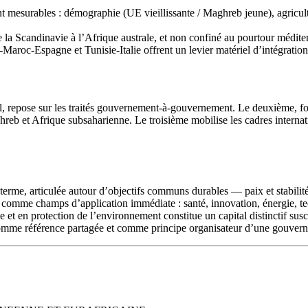
 mesurables : démographie (UE vieillissante / Maghreb jeune), agricultur
e la Scandinavie à l’Afrique australe, et non confiné au pourtour médite
Maroc-Espagne et Tunisie-Italie offrent un levier matériel d’intégration
nnel, repose sur les traités gouvernement-à-gouvernement. Le deuxième, fo
 Maghreb et Afrique subsaharienne. Le troisième mobilise les cadres in
erme, articulée autour d’objectifs communs durables — paix et stabilité
és comme champs d’application immédiate : santé, innovation, énergie, 
e et en protection de l’environnement constitue un capital distinctif sus
omme référence partagée et comme principe organisateur d’une gouverna