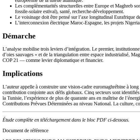
européenne de la tutelle atlantique.
Les complémentarités structurelles entre Europe et Maghreb sont
fossile-solaire estival), santé, recherche-développement.
Le voisinage doit être pensé sur l’axe longitudinal Eurafrique d
L’interconnexion électrique Maroc-Espagne, les projets Nigeria-
Démarche
L’analyse mobilise trois leviers d’intégration. Le premier, institutio
d’oies sauvages » et de la triangulation entre espace industrialisé,
COP 21 — comme levier diplomatique et financier.
Implications
L’auteur appelle à construire une vision-cadre euromaghrébine à long t
contribution conjointe aux défis globaux. Cinq secteurs sont identifi
la Tunisie, l’expérience de plus de quarante ans en maîtrise de l’énergi
Contributions Prévues Déterminées au niveau National. La culture, c
Étude complète en téléchargement dans le bloc PDF ci-dessous.
Document de référence