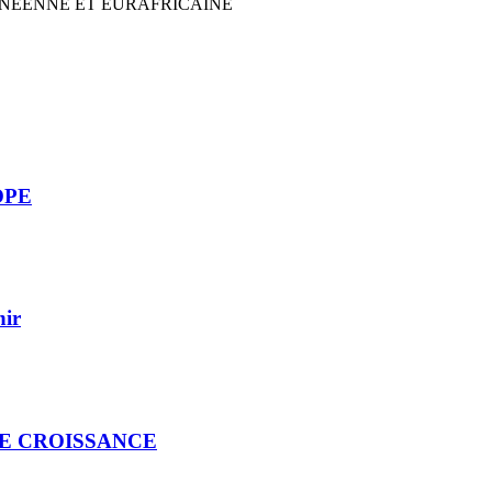
NEENNE ET EURAFRICAINE
OPE
nir
DE CROISSANCE