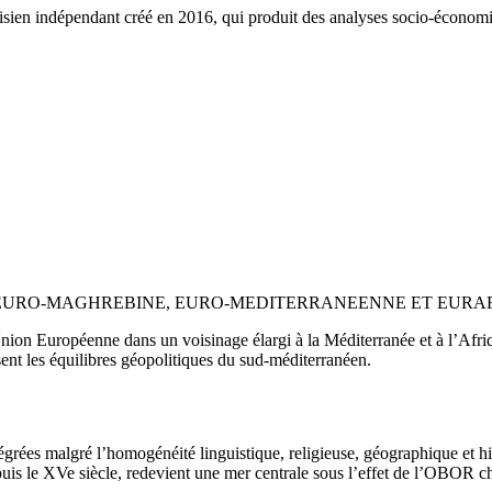
ien indépendant créé en 2016, qui produit des analyses socio-économi
ONS EURO-MAGHREBINE, EURO-MEDITERRANEENNE ET EURAFRICAI
Union Européenne dans un voisinage élargi à la Méditerranée et à l’Afriqu
sent les équilibres géopolitiques du sud-méditerranéen.
rées malgré l’homogénéité linguistique, religieuse, géographique et h
uis le XVe siècle, redevient une mer centrale sous l’effet de l’OBOR ch