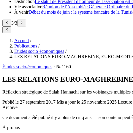
Distinction
Le statut de Président d'honneur de l'association e
Vie associative
Réunion de l'Assemblée Générale Ordinaire du 
À venir
Débat du mois de juin : le système bancaire de la Tunisie
3
/
3
Accueil
/
Publications
/
Études socio-économiques
/
LES RELATIONS EURO-MAGHREBINE, EURO-MEDIT
Études socio-économiques
·
№ 1160
LES RELATIONS EURO-MAGHREBINE
Réflexion stratégique de Salah Hannachi sur les voisinages multiples
Publié le
27 septembre 2017
Mis à jour le
25 novembre 2025
Lecture
Archive
Ce document a été publié il y a plus de cinq ans — son contenu peut ê
À propos