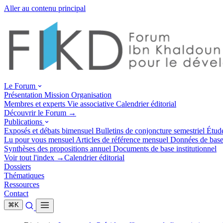
Aller au contenu principal
Le Forum
Présentation
Mission
Organisation
Membres et experts
Vie associative
Calendrier éditorial
Découvrir le Forum →
Publications
Exposés et débats
bimensuel
Bulletins de conjoncture
semestriel
Étud
Lu pour vous
mensuel
Articles de référence
mensuel
Données de bas
Synthèses des propositions
annuel
Documents de base
institutionnel
Voir tout l'index →
Calendrier éditorial
Dossiers
Thématiques
Ressources
Contact
⌘
K