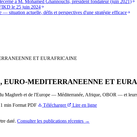
st décerné à M. Mohamed Ghannouchi, président fondateur (juin 2021)
FIKD le 25 juin 2024
 — situation actuelle, défis et perspectives d'une stratégie efficace
ERRANEENNE ET EURAFRICAINE
, EURO-MEDITERRANEENNE ET EURA
 du Maghreb et de l'Europe — Méditerranée, Afrique, OBOR — et leurs l
1 min
Format
PDF
Télécharger
Lire en ligne
tre daté.
Consulter les publications récentes →