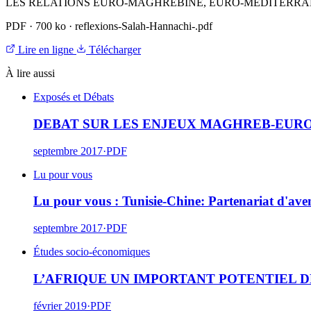
LES RELATIONS EURO-MAGHREBINE, EURO-MEDITERRA
PDF
·
700 ko
·
reflexions-Salah-Hannachi-.pdf
Lire en ligne
Télécharger
À lire aussi
Exposés et Débats
DEBAT SUR LES ENJEUX MAGHREB-EUR
septembre 2017
·
PDF
Lu pour vous
Lu pour vous : Tunisie-Chine: Partenariat d'ave
septembre 2017
·
PDF
Études socio-économiques
L’AFRIQUE UN IMPORTANT POTENTIEL 
février 2019
·
PDF