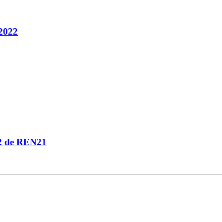
-2022
22 de REN21