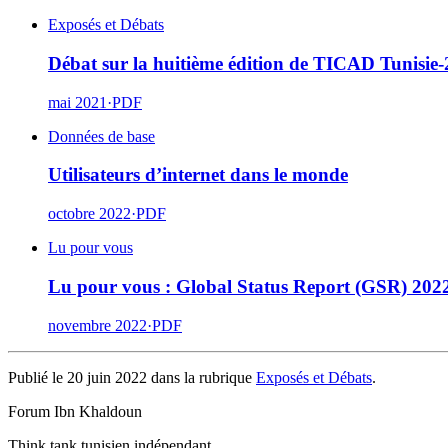
Exposés et Débats
Débat sur la huitième édition de TICAD Tunisie
mai 2021
·
PDF
Données de base
Utilisateurs d’internet dans le monde
octobre 2022
·
PDF
Lu pour vous
Lu pour vous : Global Status Report (GSR) 20
novembre 2022
·
PDF
Publié le 20 juin 2022 dans la rubrique
Exposés et Débats
.
Forum Ibn Khaldoun
Think tank tunisien indépendant.