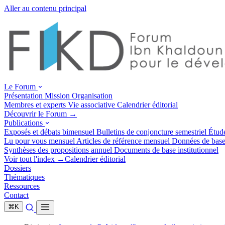
Aller au contenu principal
Le Forum
Présentation
Mission
Organisation
Membres et experts
Vie associative
Calendrier éditorial
Découvrir le Forum →
Publications
Exposés et débats
bimensuel
Bulletins de conjoncture
semestriel
Étud
Lu pour vous
mensuel
Articles de référence
mensuel
Données de bas
Synthèses des propositions
annuel
Documents de base
institutionnel
Voir tout l'index →
Calendrier éditorial
Dossiers
Thématiques
Ressources
Contact
⌘
K