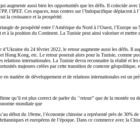
 qui augmente aussi bien les opportunités que les défis. Il coïncide ave
, l’IPEF. Ces espaces, tous centres sur l’Indopacifique déplacent à l’
si la croissance et la prospérité.
riangle de prospérité entre l’Amérique du Nord à l’Ouest, l’Europe au Nor
t à la position du Continent. La Tunisie peut ainsi valoriser et mettre e
e d’Ukraine du 24 février 2022, le retour augmente aussi les défis. Il a
 Hong Kong, etc. Le retour poserait alors pour la Tunisie, comme pour d
s relations internationales. La Tunisie devra reconnaitre la réalité et les
portunités majeures créées par cette transition de contexte géopolitique, r
e en matière de développement et de relations internationales est un pr
me qu’il est plus correct de parler du `‘retour” que de la montée ou de
’économie mondiale que
squ’au début du 19eme, l’économie chinoise a représenté près de 30% de l
s britanniques et européens de l’époque. Dans ce commerce avec la Chine, 