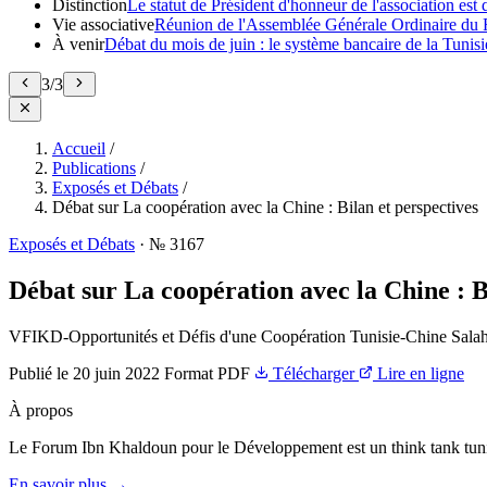
Distinction
Le statut de Président d'honneur de l'association e
Vie associative
Réunion de l'Assemblée Générale Ordinaire du 
À venir
Débat du mois de juin : le système bancaire de la Tunisie
3
/
3
Accueil
/
Publications
/
Exposés et Débats
/
Débat sur La coopération avec la Chine : Bilan et perspectives
Exposés et Débats
·
№ 3167
Débat sur La coopération avec la Chine : B
VFIKD-Opportunités et Défis d'une Coopération Tunisie-Chine Sala
Publié le
20 juin 2022
Format
PDF
Télécharger
Lire en ligne
À propos
Le Forum Ibn Khaldoun pour le Développement est un think tank tunis
En savoir plus →