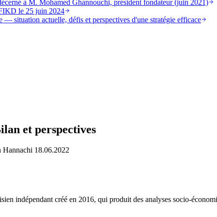
st décerné à M. Mohamed Ghannouchi, président fondateur (juin 2021)
FIKD le 25 juin 2024
 — situation actuelle, défis et perspectives d'une stratégie efficace
ilan et perspectives
h Hannachi 18.06.2022
ien indépendant créé en 2016, qui produit des analyses socio-économi