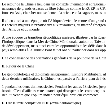
Le retour de la Chine a lieu dans un contexte international et régional
naissance de grands espaces de libre échange comme le RCEP, le CPTPP
irons en Asie, chercher non seulement la science et la sagesse, mais aus
Il a lieu aussi à une époque où l’Afrique devient le centre d’un grand t
les acteurs majeurs internationaux aux ressources, au marché émergent e
de l’Afrique et du monde.
A une époque de transition géopolitique majeure, illustrée par la guerr
l’Indopacifique, dans la Mer de Chine Méridionale, autour de Taiwan et
de développement, mais aussi entre les opportunités et les défis dans le
pays semblables à la Tunisie l’ont fait et ont pu participer dans les op
Une connaissance des orientations générales de la politique de la Chin
II. Retour de la Chine
Le géo-politologue et diplomate singapourien, Kishore Mahbubani, affir
deux derniers millénaires, la Chine n’est passée à l’arrière-plan de l
1 pendant les deux derniers siècles. Pendant les autres 18 siècles, ju
besoin. C’est d’ailleurs cette autarcie qui désespérait les commerçant
rien lui vendre que l’opium indien pour équilibrer leur commerce.
Lire le texte complet du PDF (extrait automatique)