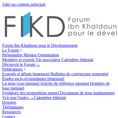
Aller au contenu principal
Forum Ibn Khaldoun pour le Développement
Le Forum
Présentation
Mission
Organisation
Membres et experts
Vie associative
Calendrier éditorial
Découvrir le Forum →
Publications
Exposés et débats
bimensuel
Bulletins de conjoncture
semestriel
Études socio-économiques
bimensuel
Lu pour vous
mensuel
Articles de référence
mensuel
Données de
base
mensuel
Synthèses des propositions
annuel
Documents de base
institutionnel
Voir tout l'index →
Calendrier éditorial
Dossiers
Thématiques
Ressources
Contact