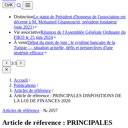
Ctrl
K
Distinction
Le statut de Président d'honneur de l'association est
décerné à M. Mohamed Ghannouchi, président fondateur
(juin 2021)
Vie associative
Réunion de l'Assemblée Générale Ordinaire du
FIKD le 25 juin 2024
À venir
Débat du mois de juin : le système bancaire de la
Tunisie — situation actuelle, défis et perspectives d'une
stratégie efficace
3
/
3
Accueil
/
Publications
/
Articles de référence
/
Article de réference : PRINCIPALES DISPOSITIONS DE
LA LOI DE FINANCES 2020
Articles de référence
·
№ 2057
Article de réference : PRINCIPALES